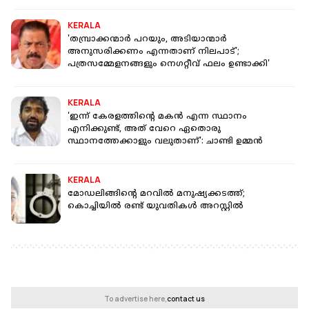
KERALA
'തമ്പ്രാക്കന്മാർ പറയും, അടിയാന്മാർ
അനുസരിക്കണം എന്നതാണ് നിലപാട്';
പത്രസമ്മേളനങ്ങളും നെഗറ്റീവ് ഫലം ഉണ്ടാക്കി'
KERALA
'ഇന്ന് കേരളത്തിന്റെ മകന്‍ എന്ന സ്ഥാനം
എനിക്കുണ്ട്, അത് വേറെ ഏതൊരു
സ്ഥാനത്തേക്കാളും വലുതാണ്': ചാണ്ടി ഉമ്മന്‍
KERALA
മോഡലിങ്ങിന്റെ മറവില്‍ മനുഷ്യക്കടത്ത്;
കൊച്ചിയിൽ രണ്ട് യുവതികള്‍ അറസ്റ്റില്‍
To advertise here,
contact us