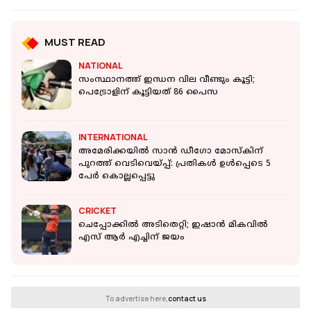
MUST READ
NATIONAL
സംസ്ഥാനത്ത് ഇന്ധന വില വീണ്ടും കൂട്ടി;
പെട്രോളിന് കൂട്ടിയത് 86 പൈസ
INTERNATIONAL
അമേരിക്കയിൽ സാൻ ഡീഗോ മോസ്കിന്
പുറത്ത് വെടിവെയ്പ്പ്: പ്രതികൾ ഉൾപ്പെടെ 5
പേർ കൊല്ലപ്പെട്ടു
CRICKET
ചെപ്പോക്കിൽ അടിതെറ്റി; ഇഷാൻ മികവിൽ
എസ് ആർ എച്ചിന് ജയം
To advertise here,
contact us