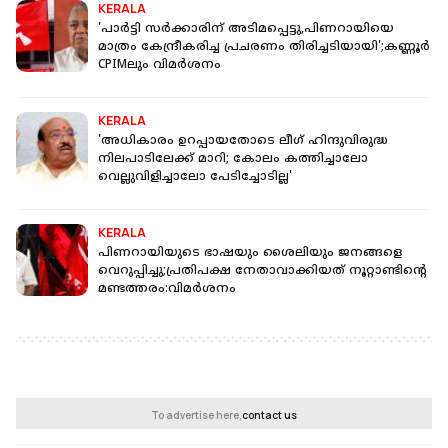
KERALA
'പാർട്ടി സർക്കാരിന് അടിമപ്പെട്ടു,പിണറായിയെ
മാത്രം കേന്ദ്രീകരിച്ച പ്രചരണം തിരിച്ചടിയായി';കണ്ണൂർ
CPIMലും വിമർശനം
KERALA
'അധികാരം ഉറപ്പായതോടെ ലീഗ് ഹിന്ദുവിരുദ്ധ
നിലപാടിലേക്ക് മാറി; കോലം കത്തിച്ചാലോ
വെല്ലുവിളിച്ചാലോ പേടിച്ചോടില്ല'
KERALA
പിണറായിയുടെ ഭാഷയും ശൈലിയും ജനങ്ങളെ
വെറുപ്പിച്ചു;പ്രതിപക്ഷ നേതാവാക്കിയത് നൂറ്റാണ്ടിന്റെ
മണ്ടത്തരം:വിമ‍‍‍‍‍‍ർശനം
To advertise here,
contact us