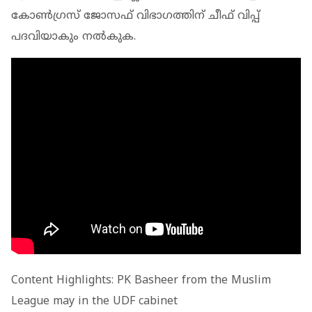
കോണ്‍ഗ്രസ് ജോസഫ് വിഭാഗത്തിന് ചീഫ് വിപ്പ്
പദവിയാകും നല്‍കുക.
Content Highlights: PK Basheer from the Muslim
League may in the UDF cabinet