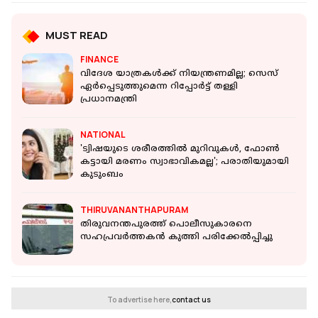
MUST READ
FINANCE
വിദേശ യാത്രകള്‍ക്ക് നിയന്ത്രണമില്ല; സെസ്
ഏര്‍പ്പെടുത്തുമെന്ന റിപ്പോര്‍ട്ട് തള്ളി
പ്രധാനമന്ത്രി
NATIONAL
'ട്വിഷയുടെ ശരീരത്തില്‍ മുറിവുകള്‍, ഫോണ്‍
കട്ടായി മരണം സ്വാഭാവികമല്ല'; പരാതിയുമായി
കുടുംബം
THIRUVANANTHAPURAM
തിരുവനന്തപുരത്ത് പൊലീസുകാരനെ
സഹപ്രവ‍ർത്തകൻ കുത്തി പരിക്കേൽപ്പിച്ചു
To advertise here,
contact us