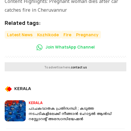
Content Highlights: Pregnant woman dies after car
catches fire in Cheruvannur
Related tags:
Latest News
Kozhikode
Fire
Pregnancy
Join WhatsApp Channel
To advertise here,
contact us
KERALA
KERALA
പാചകവാതക പ്രതിസന്ധി ; കടുത്ത
നടപടികളിലേക്ക് നീങ്ങാൻ ഹോട്ടൽ ആൻഡ്
റസ്റ്റോറന്റ് അസോസിയേഷൻ