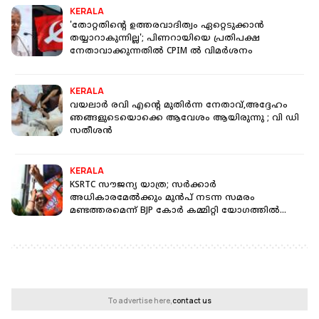
KERALA
'തോറ്റതിന്റെ ഉത്തരവാദിത്വം ഏറ്റെടുക്കാൻ
തയ്യാറാകുന്നില്ല'; പിണറായിയെ പ്രതിപക്ഷ
നേതാവാക്കുന്നതിൽ CPIM ൽ വിമർശനം
KERALA
വയലാർ രവി എന്റെ മുതിർന്ന നേതാവ്,അദ്ദേഹം
ഞങ്ങളുടെയൊക്കെ ആവേശം ആയിരുന്നു ; വി ഡി
സതീശൻ
KERALA
KSRTC സൗജന്യ യാത്ര; സർക്കാർ
അധികാരമേൽക്കും മുൻപ് നടന്ന സമരം
മണ്ടത്തരമെന്ന് BJP കോർ കമ്മിറ്റി യോഗത്തിൽ
വിമർശനം
To advertise here,
contact us