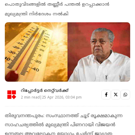
പൊതുവിടങ്ങളിൽ തണ്ണീർ പന്തൽ ഉറപ്പാക്കാൻ
മുഖ്യമന്ത്രി നിർദേശം നൽകി
റിപ്പോർട്ടർ നെറ്റ്‌വര്‍ക്ക്‌
2 min read|25 Apr 2026, 03:04 pm
തിരുവനന്തപുരം: സംസ്ഥാനത്ത് ചൂട് രൂക്ഷമാകുന്ന
സാഹചര്യത്തിൽ മുഖ്യമന്ത്രി പിണറായി വിജയൻ
ഉന്നതല അവലോകന യോ​ഗം ചേർന്ന് ജാ​ഗ്രത