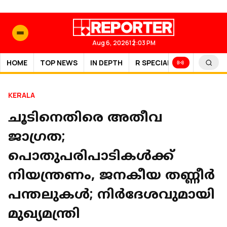
Aug 6, 2026
12:03 PM
HOME
TOP NEWS
IN DEPTH
R SPECIAL
SPORTS
KERALA
ചൂടിനെതിരെ അതീവ
ജാഗ്രത;
പൊതുപരിപാടികൾക്ക്
നിയന്ത്രണം, ജനകീയ തണ്ണീർ
പന്തലുകൾ; നിർദേശവുമായി
മുഖ്യമന്ത്രി