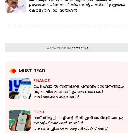
അപ്രഖ്യാപിത ലോഡ് ഷെഡ്ഡിങ് ഒഴിവാക്കണം;
ഇതാണോ പിണറായി വിജയന്റെ പവര്‍കട്ട് ഇല്ലാത്ത
കേരളം?: വി ഡി സതീശൻ
To advertise here,
contact us
MUST READ
FINANCE
പേടിഎമ്മില്‍ നിങ്ങളുടെ പണവും സേവനങ്ങളും
സുരക്ഷിതമാണോ? ഉപഭോക്താക്കള്‍
അറിയേണ്ട 5 കാര്യങ്ങള്‍
TECH
വാട്‌സ്ആപ്പ് ചാറ്റിന്റെ രീതി ഇനി അടിമുടി മാറും;
നോട്ടിഫിക്കേഷന്‍ ബബിള്‍
അവതരിപ്പിക്കാനൊരുങ്ങി വാട്‌സ് ആപ്പ്