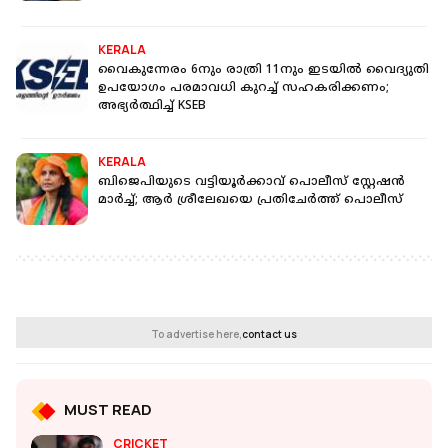
KERALA
വൈകുന്നേരം 6നും രാത്രി 11നും ഇടയിൽ വൈദ്യുതി
ഉപയോഗം പരമാവധി കുറച്ച് സഹകരിക്കണം;
അഭ്യർത്ഥിച്ച് KSEB
KERALA
ബിജെപിയുടെ വട്ടിയൂര്‍ക്കാവ് പൊലീസ് സ്റ്റേഷന്‍
മാര്‍ച്ച്; ആര്‍ ശ്രീലേഖയെ പ്രതിചേര്‍ത്ത് പൊലീസ്
To advertise here,
contact us
MUST READ
CRICKET