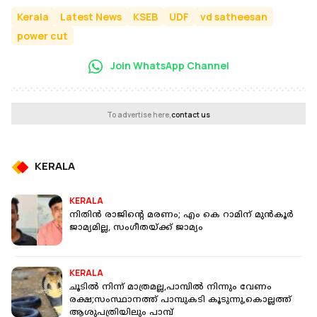
Kerala
Latest News
KSEB
UDF
vd satheesan
power cut
Join WhatsApp Channel
To advertise here,
contact us
KERALA
KERALA
നിതിന്‍ രാജിന്റെ മരണം; എം കെ റാമിന് മുന്‍കൂര്‍
ജാമ്യമില്ല, സംഗീതയ്ക്ക് ജാമ്യം
KERALA
ചൂടിൽ നിന്ന് മാത്രമല്ല,പാമ്പിൽ നിന്നും വേണം
രക്ഷ;സംസ്ഥാനത്ത് പാമ്പുകടി കൂടുന്നു,കൊല്ലത്ത്
ആശുപത്രിയിലും പാമ്പ്