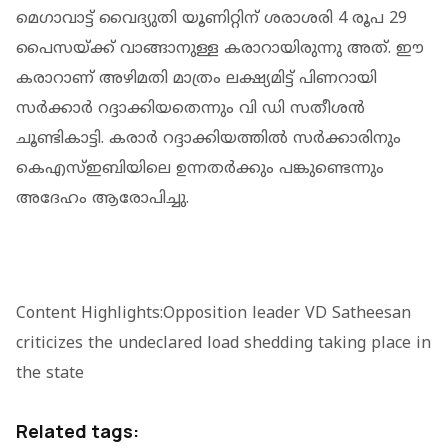
മെഗാവാട്ട് വൈദ്യുതി യൂണിറ്റിന് ശരാശരി 4 രൂപ 29
പൈസയ്ക്ക് വാങ്ങാനുള്ള കരാറായിരുന്നു അത്. ഈ
കരാറാണ് അഴിമതി മാത്രം ലക്ഷ്യമിട്ട് പിണറായി
സര്‍ക്കാര്‍ റദ്ദാക്കിയതെന്നും വി ഡി സതീശൻ
ചൂണ്ടികാട്ടി. കരാര്‍ റദ്ദാക്കിയത്തിൽ സർക്കാരിനും
കെഎസ്ഇബിയിലെ ഉന്നതർക്കും പങ്കുണ്ടെന്നും
അദേഹം ആരോപിച്ചു.
Content Highlights:Opposition leader VD Satheesan
criticizes the undeclared load shedding taking place in
the state
Related tags: