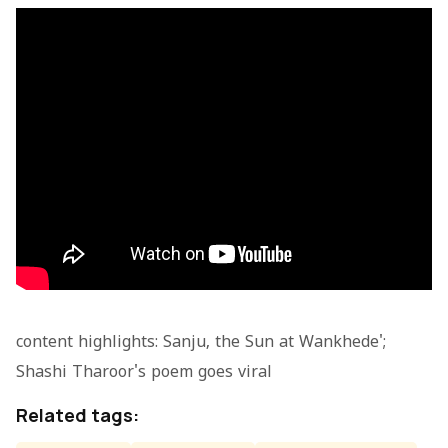
content highlights: Sanju, the Sun at Wankhede';
Shashi Tharoor's poem goes viral
Related tags: