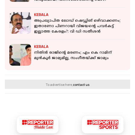
KERALA
അപ്രഖ്യാപിത ലോഡ് ഷെഡ്ഡിങ് ഒഴിവാക്കണം;
ഇതാണോ പിണറായി വിജയന്റെ പവര്‍കട്ട്
ഇല്ലാത്ത കേരളം?: വി ഡി സതീശൻ
KERALA
നിതിന്‍ രാജിന്റെ മരണം; എം കെ റാമിന്
മുന്‍കൂര്‍ ജാമ്യമില്ല, സംഗീതയ്ക്ക് ജാമ്യം
To advertise here,
contact us