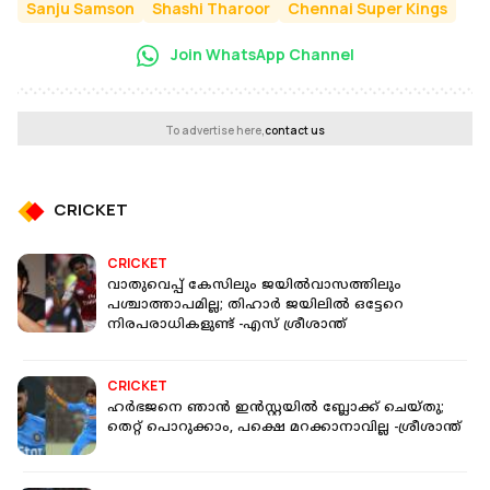
Sanju Samson
Shashi Tharoor
Chennai Super Kings
Join WhatsApp Channel
To advertise here,
contact us
CRICKET
CRICKET
വാതുവെപ്പ് കേസിലും ജയില്‍വാസത്തിലും
പശ്ചാത്താപമില്ല; തിഹാര്‍ ജയിലില്‍ ഒട്ടേറെ
നിരപരാധികളുണ്ട് -എസ് ശ്രീശാന്ത്
CRICKET
ഹര്‍ഭജനെ ഞാന്‍ ഇന്‍സ്റ്റയില്‍ ബ്ലോക്ക് ചെയ്തു;
തെറ്റ് പൊറുക്കാം, പക്ഷെ മറക്കാനാവില്ല -ശ്രീശാന്ത്