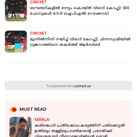
CRICKET
ബൗണ്ടറികളില്‍ നേട്ടം കൊയ്ത് വിരാട് കോഹ്ലി; 800
ഫോറുകള്‍ നേടി ഐപിഎല്‍ റെക്കോഡ്
CRICKET
മുന്നില്‍നിന്ന് നയിച്ച് വിരാട് കോഹ്ലി; ചിന്നസ്വാമിയില്‍
ഗുജറാത്തിനെ തകര്‍ത്ത് ആര്‍സിബി
To advertise here,
contact us
MUST READ
KERALA
കരിങ്കൊടി പ്രതിഷേധം:കഴുത്തിന് പരിക്കേറ്റത്
ഉന്തിലും തള്ളിലും;ഗൺമാൻ്റെ പരാതിക്ക്
വിരുദ്ധമായി വീണാജോർജിൻ്റെ മൊഴി