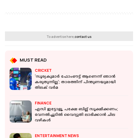
To advertise here,
contact us
MUST READ
CRICKET
'സൂര്യകുമാർ ഫോംഔട്ട് ആണെന്ന് ഞാൻ
കരുതുന്നില്ല'; താരത്തിന് പിന്തുണയുമായി
തിലക് വർമ
FINANCE
എസി ഇട്ടോളൂ, പക്ഷേ ബില്ല് സൂക്ഷിക്കണം;
വേനല്‍ച്ചൂടില്‍ വൈദ്യുതി ലാഭിക്കാന്‍ ചില
വഴികള്‍
ENTERTAINMENT NEWS