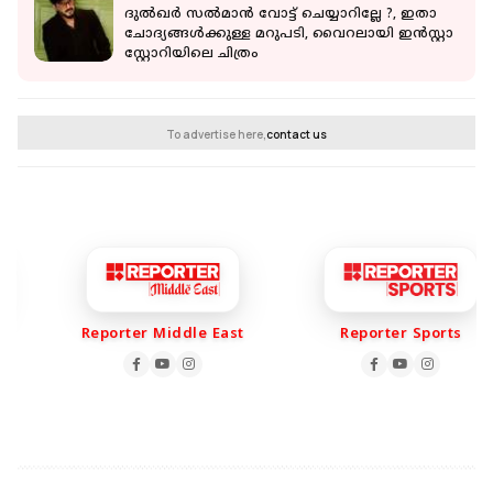
ദുൽഖർ സൽമാൻ വോട്ട് ചെയ്യാറില്ലേ ?, ഇതാ
ചോദ്യങ്ങൾക്കുള്ള മറുപടി, വൈറലായി ഇൻസ്റ്റാ
സ്റ്റോറിയിലെ ചിത്രം
To advertise here,
contact us
Reporter Middle East
Reporter Sports