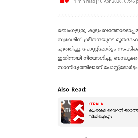
1 min read|10 Apr 2026, 07:46
ബെംഗളൂരു: കുടുംബത്തോടൊപ്പമു
സ്വദേശിനി ശ്രീനന്ദയുടെ മൃതദേഹം
എത്തിച്ചു. പോസ്റ്റ്‌മോര്‍ട്ടം നടപട
ഇതിനായി നിയോഗിച്ചു. ബന്ധുക്
സാന്നിധ്യത്തിലാണ് പോസ്റ്റ്‌മോര്‍ട്
Also Read:
KERALA
കുംഭമേള വൈറല്‍ താരത്തിന്റെ
സിപിഐഎം