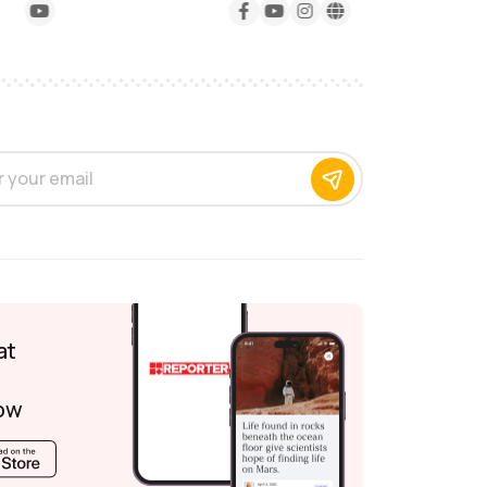
at
ow