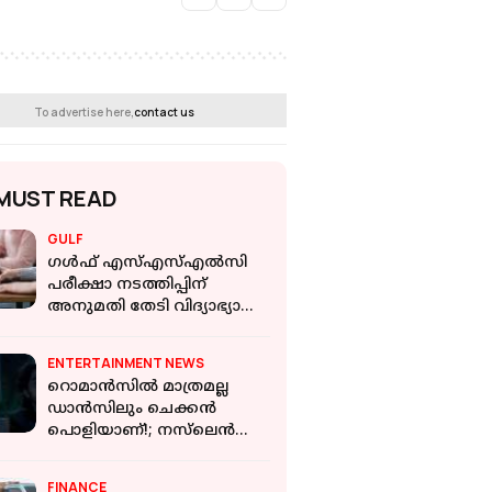
To advertise here,
contact us
MUST READ
GULF
ഗൾഫ് എസ്എസ്എൽസി
പരീക്ഷാ നടത്തിപ്പിന്
അനുമതി തേടി വിദ്യാഭ്യാസ
വകുപ്പ്
ENTERTAINMENT NEWS
റൊമാൻസിൽ മാത്രമല്ല
ഡാൻസിലും ചെക്കൻ
പൊളിയാണ്!; നസ്‌ലെൻ
ചിത്രം മോളിവുഡ്
ടൈംസിലെ ആദ്യ ഗാനം
FINANCE