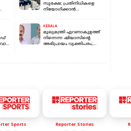
സുരക്ഷ; പ്രതിനിധികളെ
നിയോഗിക്കാൻ
ി';
സ്ഥാനാർത്ഥികൾക്ക്
ോടതി
നിർദ്ദേശം നൽകി
KERALA
തെരഞ്ഞെടുപ്പ് കമ്മീഷൻ
മുഖ്യമന്ത്രി എറണാകുളത്ത്
ർഡ്
നിന്നെന്ന ഷിയാസിന്റെ
ട്ട്
അഭിപ്രായം വ്യക്തിപരം;
പിന്നിൽ പ്രാദേശിക വികാരം:
എം ലിജു
er Sports
Reporter Stories
Rep