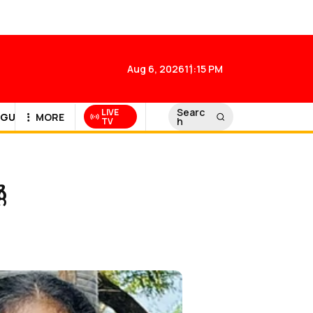
Aug 6, 2026
11:15 PM
Searc
LIVE
GULF NEWS
MORE
h
TV
െ