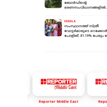
ബോർഡിന്റെ
ഭരണസംവിധാനങ്ങളിൽ
വീഴ്ച ആഴത്തിൽ വേരോട
കുറ്റപ്പെടുത്തി ഹൈക്ക
KERALA
സംസ്ഥാനത്ത് സ്ത്രീ
വോട്ടർമാരുടെ റെക്കോ
പോളിങ്; 81.19% പേരും വോ
ചെയ്തു
er Life
Reporter Middle East
Report