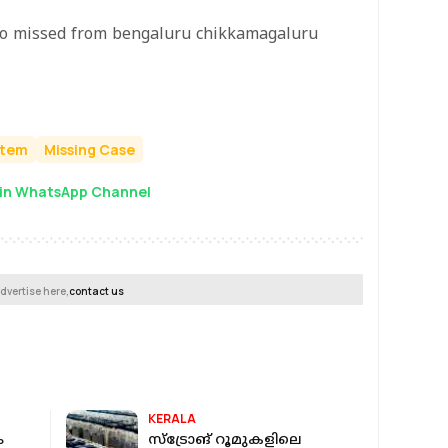
ho missed from bengaluru chikkamagaluru
rtem
Missing Case
in WhatsApp Channel
dvertise here,
contact us
KERALA
ം
സ്‌ട്രോങ് റൂമുകളിലെ