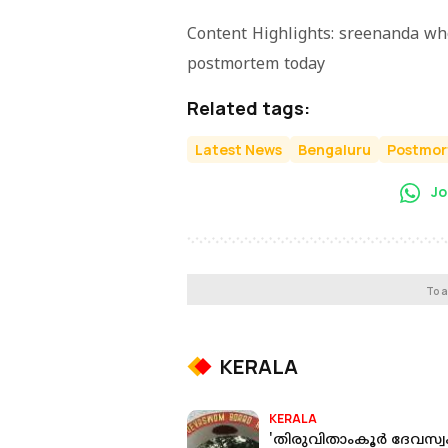
Content Highlights: sreenanda w
postmortem today
Related tags:
Latest News
Bengaluru
Postmo
Jo
To a
KERALA
KERALA
'തിരുവിതാംകൂർ ദേവസ്വ