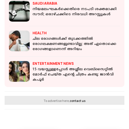
SAUDI ARABIA
നിയമലംഘകർക്കെതിരെ നടപടി ശക്തമാക്കി
സൗദി; ഒരാഴ്ചക്കിടെ നിരവധി അറസ്റ്റുകൾ
HEALTH
ചില രോഗങ്ങള്‍ക്ക് തുടക്കത്തില്‍
രോഗലക്ഷണങ്ങളുണ്ടാവില്ല; അത് ഏതൊക്കെ
രോഗങ്ങളാണെന്ന് അറിയം
ENTERTAINMENT NEWS
15 വയസ്സുള്ളപ്പോൾ അശ്ലീല വെബ്‌സൈറ്റിൽ
മോർഫ് ചെയ്ത എന്റെ ചിത്രം കണ്ടു: ജാൻവി
കപൂർ
To advertise here,
contact us