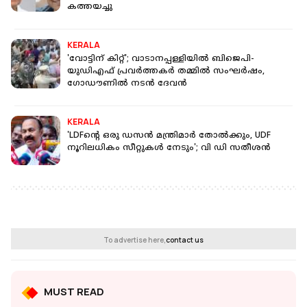
കത്തയച്ചു
KERALA
'വോട്ടിന് കിറ്റ്'; വാടാനപ്പള്ളിയില്‍ ബിജെപി-
യുഡിഎഫ് പ്രവര്‍ത്തകര്‍ തമ്മില്‍ സംഘര്‍ഷം,
ഗോഡൗണില്‍ നടന്‍ ദേവന്‍
KERALA
'LDFന്റെ ഒരു ഡസൻ മന്ത്രിമാർ തോൽക്കും, UDF
നൂറിലധികം സീറ്റുകൾ നേടും'; വി ഡി സതീശൻ
To advertise here,
contact us
MUST READ