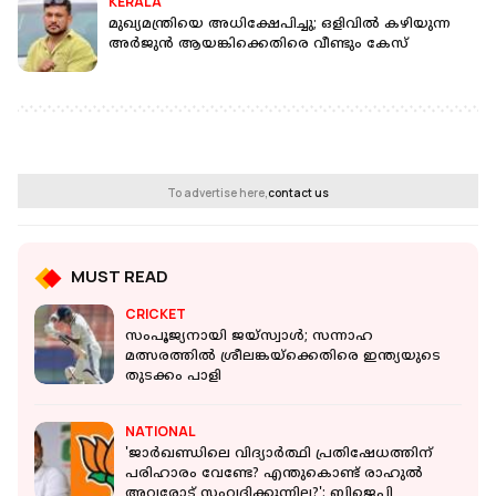
KERALA
മുഖ്യമന്ത്രിയെ അധിക്ഷേപിച്ചു; ഒളിവില്‍ കഴിയുന്ന
അർജുൻ ആയങ്കിക്കെതിരെ വീണ്ടും കേസ്
To advertise here,
contact us
MUST READ
CRICKET
സംപൂജ്യനായി ജയ്‌സ്വാൾ; സന്നാഹ
മത്സരത്തില്‍ ശ്രീലങ്കയ്‌ക്കെതിരെ ഇന്ത്യയുടെ
തുടക്കം പാളി
NATIONAL
'ജാർഖണ്ഡിലെ വിദ്യാർത്ഥി പ്രതിഷേധത്തിന്
പരിഹാരം വേണ്ടേ? എന്തുകൊണ്ട് രാഹുൽ
അവരോട് സംവദിക്കുന്നില്ല?': ബിജെപി