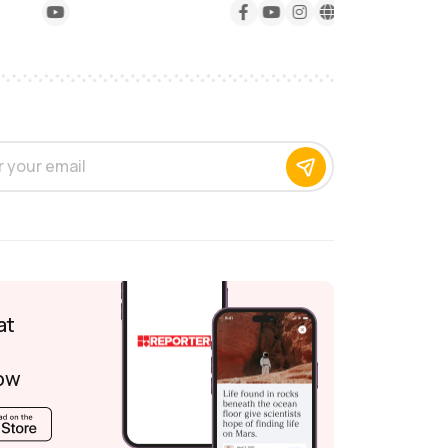
at
ow