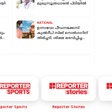
ായി
മുഖ്യസൂത്രധാരൻ പിടിയിൽ
ം
NATIONAL
ഉന്നാവോ പീഡനക്കേസ്:
തും
കുൽദീപ് സിങ് സെൻഗാറിന്
്‍
തിരിച്ചടി; ശിക്ഷ മരവിപ്പിച്ച
എം
ഹൈക്കോടതി വിധി
സുപ്രീംകോടതി റദ്ദാക്കി
rter Sports
Reporter Stories
R