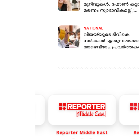
മുറിവുകള്‍, ഫോണ്‍ കട്ട
മരണം സ്വാഭാവികമല്ല';
പരാതിയുമായി കുടുംബ
NATIONAL
വിജയ്‌യുടെ ടിവികെ
സര്‍ക്കാര്‍ ഏതുസമയത്
താഴെവീഴാം, പ്രവര്‍ത്തകര
തയ്യാറായി ഇരിക്കണം ; 
കെ സ്റ്റാലിന്‍
rter Life
Reporter Middle East
Repo