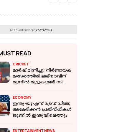
To advertise here,
contact us
MUST READ
CRICKET
മാർഷ് മിന്നിച്ചു; നിർണായക
മത്സരത്തിൽ ലഖ്‌നൗവിന്
മുന്നിൽ മുട്ടുകുത്തി സി
എസ് കെ
ECONOMY
ഇന്ത്യ-യുഎസ് ട്രേഡ് ഡീല്‍;
അമേരിക്കന്‍ പ്രതിനിധികള്‍
ജൂണില്‍ ഇന്ത്യയിലെത്തും
ENTERTAINMENT NEWS