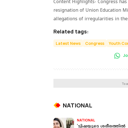
Content Highlights- Congress has 
resignation of Union Education M
allegations of irregularities in t
Related tags:
Latest News
Congress
Youth Co
Jo
To a
NATIONAL
NATIONAL
'ട്വിഷയുടെ ശരീരത്തില്‍