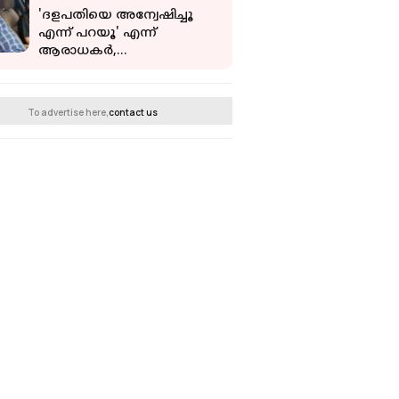
'ദളപതിയെ അന്വേഷിച്ചൂ
എന്ന് പറയൂ' എന്ന്
ആരാധകർ,
മറുപടിയുമായി തൃഷ;
വൈറലായി വീഡിയോ
To advertise here,
contact us