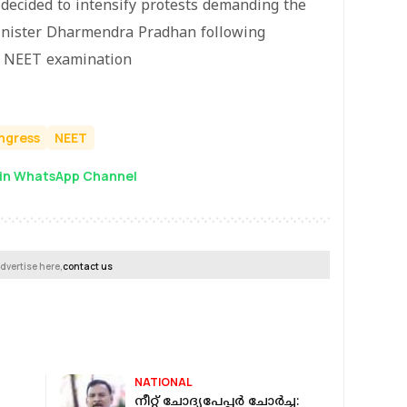
decided to intensify protests demanding the
inister Dharmendra Pradhan following
he NEET examination
ngress
NEET
in WhatsApp Channel
dvertise here,
contact us
NATIONAL
നീറ്റ് ചോദ്യപേപ്പര്‍ ചോര്‍ച്ച: