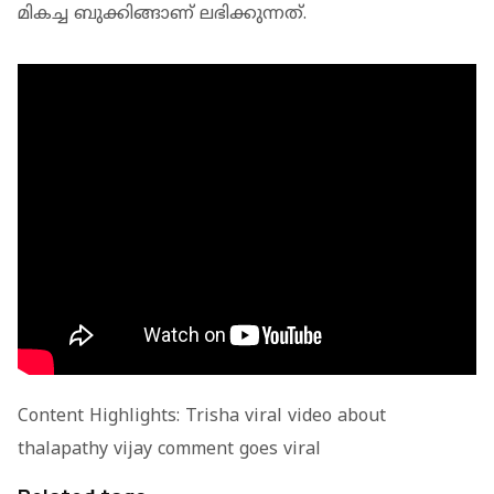
മികച്ച ബുക്കിങ്ങാണ് ലഭിക്കുന്നത്.
Content Highlights: Trisha viral video about
thalapathy vijay comment goes viral