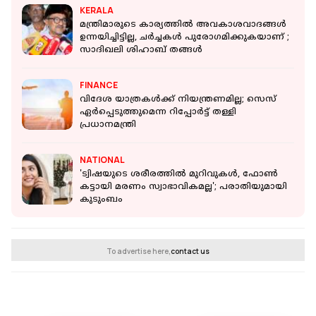
KERALA
മന്ത്രിമാരുടെ കാര്യത്തിൽ അവകാശവാദങ്ങൾ
ഉന്നയിച്ചിട്ടില്ല, ചർച്ചകൾ പുരോഗമിക്കുകയാണ് ;
സാദിഖലി ശിഹാബ് തങ്ങള്‍
FINANCE
വിദേശ യാത്രകള്‍ക്ക് നിയന്ത്രണമില്ല; സെസ്
ഏര്‍പ്പെടുത്തുമെന്ന റിപ്പോര്‍ട്ട് തള്ളി
പ്രധാനമന്ത്രി
NATIONAL
'ട്വിഷയുടെ ശരീരത്തില്‍ മുറിവുകള്‍, ഫോണ്‍
കട്ടായി മരണം സ്വാഭാവികമല്ല'; പരാതിയുമായി
കുടുംബം
To advertise here,
contact us