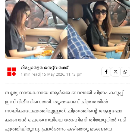
റിപ്പോർട്ടർ നെറ്റ്‌വര്‍ക്ക്‌
1 min read|15 May 2026, 11:43 pm
സൂര്യ നായകനായ ആർജെ ബാലാജി ചിത്രം കറുപ്പ്
ഇന്ന് റിലീസിനെത്തി. തൃഷയാണ് ചിത്രത്തിൽ
നായികാവേഷത്തിലുള്ളത്. ചിത്രത്തിന്റെ ആദ്യഷോ
കാണാൻ ചെന്നൈയിലെ രോഹിണി തിയേറ്ററിൽ നടി
എത്തിയിരുന്നു. പ്രദർശനം കഴിഞ്ഞു മടങ്ങവെ