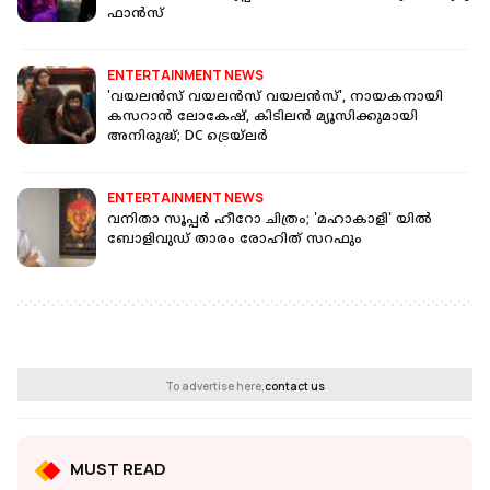
ഫാൻസ്‌
ENTERTAINMENT NEWS
'വയലൻസ് വയലൻസ് വയലൻസ്', നായകനായി
കസറാൻ ലോകേഷ്, കിടിലൻ മ്യൂസിക്കുമായി
അനിരുദ്ധ്; DC ട്രെയ്‌ലർ
ENTERTAINMENT NEWS
വനിതാ സൂപ്പര്‍ ഹീറോ ചിത്രം; 'മഹാകാളി' യില്‍
ബോളിവുഡ് താരം രോഹിത് സറഫും
To advertise here,
contact us
MUST READ