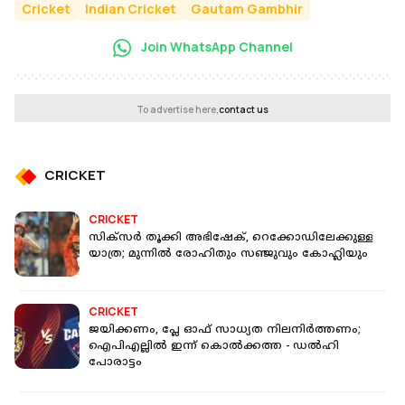
Cricket
Indian Cricket
Gautam Gambhir
Join WhatsApp Channel
To advertise here,
contact us
CRICKET
CRICKET
സിക്‌സര്‍ തൂക്കി അഭിഷേക്, റെക്കോഡിലേക്കുള്ള
യാത്ര; മുന്നില്‍ രോഹിതും സഞ്ജുവും കോഹ്ലിയും
CRICKET
ജയിക്കണം, പ്ലേ ഓഫ് സാധ്യത നിലനിർത്തണം;
ഐപിഎല്ലിൽ ഇന്ന് കൊൽക്കത്ത - ഡൽഹി
പോരാട്ടം