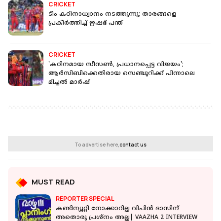
CRICKET
ടീം കഠിനാധ്വാനം നടത്തുന്നു; താരങ്ങളെ
പ്രകീര്‍ത്തിച്ച് ഋഷഭ് പന്ത്
CRICKET
'കഠിനമായ സീസണ്‍, പ്രധാനപ്പെട്ട വിജയം';
ആര്‍സിബിക്കെതിരായ സെഞ്ചുറിക്ക് പിന്നാലെ
മിച്ചല്‍ മാര്‍ഷ്
To advertise here,
contact us
MUST READ
REPORTER SPECIAL
കണ്ടിന്യൂറ്റി നോക്കാറില്ല വിപിൻ ദാസിന്
അതൊരു പ്രശ്നം അല്ല| VAAZHA 2 INTERVIEW