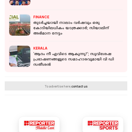
FINANCE
തുടർച്ചയായി നാലാം വർഷവും ഒരു
കോടിയിലധികം യാത്രക്കാർ; സിയാലിന്
അഭിമാന നേട്ടം
KERALA
'ആദം നീ എവിടെ ആകുന്നു?'; സുവിശേഷ
പ്രഭാഷണങ്ങളുടെ സമാഹാരവുമായി വി ഡി
സതീശന്‍
To advertise here,
contact us