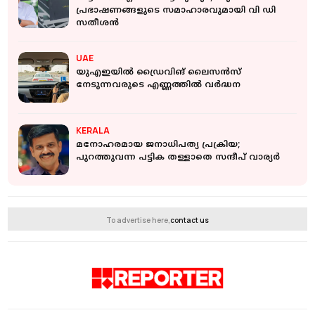
പ്രഭാഷണങ്ങളുടെ സമാഹാരവുമായി വി ഡി
സതീശന്‍
UAE
യുഎഇയിൽ ഡ്രൈവിങ് ലൈസൻസ്
നേടുന്നവരുടെ എണ്ണത്തിൽ വർദ്ധന
KERALA
മനോഹരമായ ജനാധിപത്യ പ്രക്രിയ;
പുറത്തുവന്ന പട്ടിക തള്ളാതെ സന്ദീപ് വാര്യർ
To advertise here,
contact us