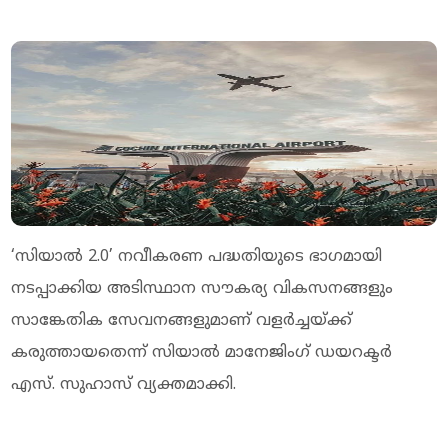
‘സിയാൽ 2.0’ നവീകരണ പദ്ധതിയുടെ ഭാഗമായി
നടപ്പാക്കിയ അടിസ്ഥാന സൗകര്യ വികസനങ്ങളും
സാങ്കേതിക സേവനങ്ങളുമാണ് വളർച്ചയ്ക്ക്
കരുത്തായതെന്ന് സിയാൽ മാനേജിംഗ് ഡയറക്ടർ
എസ്. സുഹാസ് വ്യക്തമാക്കി.