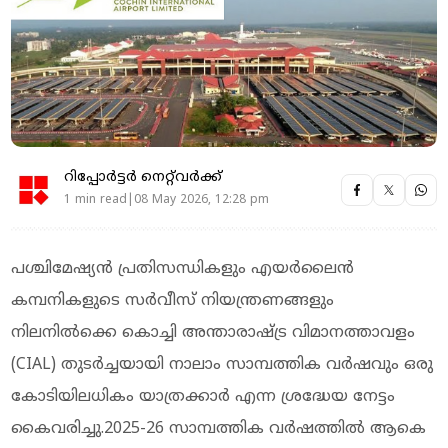
റിപ്പോർട്ടർ നെറ്റ്‌വര്‍ക്ക്‌
1 min read|08 May 2026, 12:28 pm
പശ്ചിമേഷ്യൻ പ്രതിസന്ധികളും എയർലൈൻ
കമ്പനികളുടെ സർവീസ് നിയന്ത്രണങ്ങളും
നിലനിൽക്കെ കൊച്ചി അന്താരാഷ്ട്ര വിമാനത്താവളം
(CIAL) തുടർച്ചയായി നാലാം സാമ്പത്തിക വർഷവും ഒരു
കോടിയിലധികം യാത്രക്കാർ എന്ന ശ്രദ്ധേയ നേട്ടം
കൈവരിച്ചു.2025-26 സാമ്പത്തിക വർഷത്തിൽ ആകെ