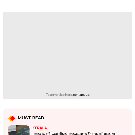
To advertise here,
contact us
MUST READ
KERALA
'ആദം നീ എവിടെ ആകുന്നു?'; സുവിശേഷ