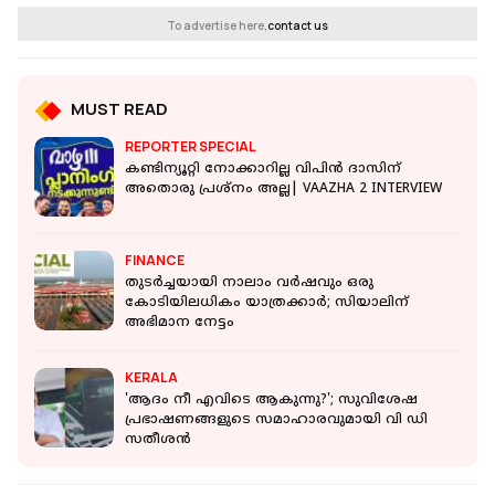
To advertise here,
contact us
MUST READ
REPORTER SPECIAL
കണ്ടിന്യൂറ്റി നോക്കാറില്ല വിപിൻ ദാസിന്
അതൊരു പ്രശ്നം അല്ല| VAAZHA 2 INTERVIEW
FINANCE
തുടർച്ചയായി നാലാം വർഷവും ഒരു
കോടിയിലധികം യാത്രക്കാർ; സിയാലിന്
അഭിമാന നേട്ടം
KERALA
'ആദം നീ എവിടെ ആകുന്നു?'; സുവിശേഷ
പ്രഭാഷണങ്ങളുടെ സമാഹാരവുമായി വി ഡി
സതീശന്‍