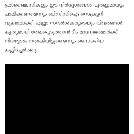
ഫ്രാഞ്ചൈസികളും ഈ നിർദ്ദേശങ്ങൾ പൂർണ്ണമായും
പാലിക്കണമെന്നും ബിസിസിഐ സെക്രട്ടറി
വ്യക്തമാക്കി. എല്ലാ സന്ദർശകരുടെയും വിവരങ്ങൾ
കൃത്യമായി രേഖപ്പെടുത്താൻ ടീം മാനേജർമാർക്ക്
നിർദ്ദേശം നൽകിയിട്ടുണ്ടെന്നും സൈക്കിയ
കൂട്ടിച്ചേർത്തു.