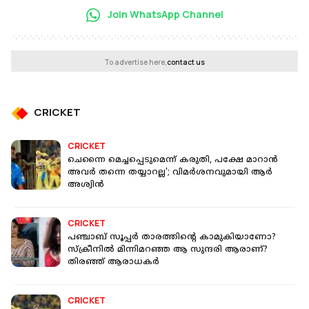
Join WhatsApp Channel
To advertise here,
contact us
CRICKET
CRICKET
ചെന്നൈ മെച്ചപ്പെടുമെന്ന് കരുതി, പക്ഷേ മാറാൻ
അവർ തന്നെ തയ്യാറല്ല'; വിമർശനവുമായി ആർ
അശ്വിൻ
CRICKET
പഞ്ചാബ് സൂപ്പർ താരത്തിന്റെ കാമുകിയാണോ?
സ്ക്രീനില്‍ മിന്നിമറഞ്ഞ ആ സുന്ദരി ആരാണ്?
തിരഞ്ഞ് ആരാധകർ
CRICKET