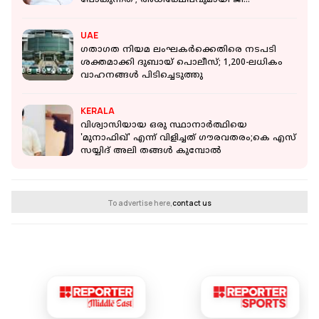
പോകുന്നത്'; അധിക്ഷേപവുമായി ജി
സുധാകരൻ
UAE
ഗതാഗത നിയമ ലംഘകർക്കെതിരെ നടപടി
ശക്തമാക്കി ദുബായ് പൊലീസ്; 1,200-ലധികം
വാഹനങ്ങള്‍ പിടിച്ചെടുത്തു
KERALA
വിശ്വാസിയായ ഒരു സ്ഥാനാർത്ഥിയെ
'മുനാഫിഖ്' എന്ന് വിളിച്ചത് ഗൗരവതരം;കെ എസ്
സയ്യിദ് അലി തങ്ങൾ കുമ്പോൽ
To advertise here,
contact us