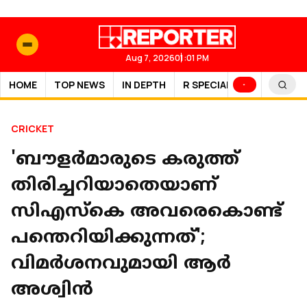
Aug 7, 2026
01:01 PM
HOME
TOP NEWS
IN DEPTH
R SPECIAL
SPORTS
CRICKET
'ബൗളർമാരുടെ കരുത്ത്
തിരിച്ചറിയാതെയാണ്
സിഎസ്കെ അവരെകൊണ്ട്
പന്തെറിയിക്കുന്നത്';
വിമർശനവുമായി ആർ
അശ്വിൻ