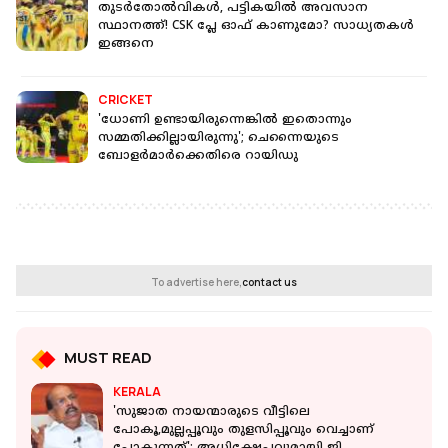
തുടർതോല്‍വികൾ, പട്ടികയില്‍ അവസാന
സ്ഥാനത്ത്! CSK പ്ലേ ഓഫ് കാണുമോ? സാധ്യതകൾ
ഇങ്ങനെ
CRICKET
'ധോണി ഉണ്ടായിരുന്നെങ്കില്‍ ഇതൊന്നും
സമ്മതിക്കില്ലായിരുന്നു'; ചെന്നൈയുടെ
ബോളർമാർക്കെതിരെ റായിഡു
To advertise here,
contact us
MUST READ
KERALA
'സുജാത നായന്മാരുടെ വീട്ടിലെ
പോകൂ,മുല്ലപ്പൂവും തുളസിപ്പൂവും വെച്ചാണ്