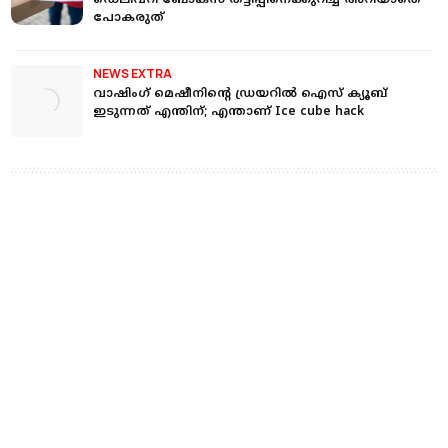
ഡെലിവറി ബോക്‌സ് തട്ടിപ്പിനെക്കുറിച്ച് അറിയാതെ
പോകരുത്
NEWS EXTRA
വാഷിംഗ് മെഷീനിന്റെ ഡ്രയറില്‍ ഐസ് ക്യൂബ്
ഇടുന്നത് എന്തിന്; എന്താണ് Ice cube hack