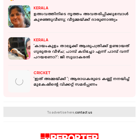
KERALA
ഉത്സവത്തിനിടെ നൃത്തം അവതരിപ്പിക്കുമ്പോള്‍
കുഴഞ്ഞുവീണു; വീട്ടമ്മയ്ക്ക് ദാരുണാന്ത്യം
KERALA
'കായംകുളം താലൂക്ക് ആശുപത്രിക്ക് ഉണ്ടായത്
ഗുരുതര വീഴ്ച; പാമ്പ് കടിച്ചോ എന്ന് പാമ്പ് വന്ന്
പറയണോ?': ജി സുധാകരന്‍
CRICKET
'ഇത് അമ്മയ്ക്ക് '; ആരാധകരുടെ കണ്ണ് നനയിച്ച്
മുകേഷിന്റെ വിക്കറ്റ് സമർപ്പണം
To advertise here,
contact us