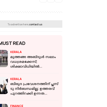
To advertise here,
contact us
MUST READ
KERALA
മുത്തങ്ങ അബ്ദുള്‍ സലാം
വധശ്രമക്കേസ്;
ശിക്ഷാവിധിയില്‍
പിഴവുകളുണ്ട്,
വിചാരണക്കോടതിക്ക്
KERALA
ഹൈക്കോടതിയുടെ
ബിരുദ പ്രവേശനത്തിന് പ്ലസ്
വിമര്‍ശനം
ടു നിര്‍ബന്ധമില്ല; ഉത്തരവ്
പുറത്തിറക്കി ഉന്നത
വിദ്യാഭ്യാസ വകുപ്പ്
FINANCE