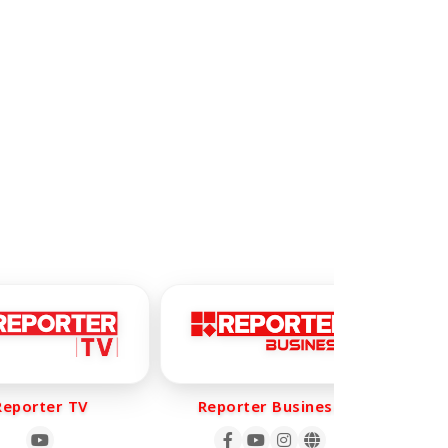
porter TV
Reporter Business
Re