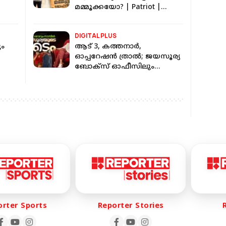
മമ്മൂക്കയോ? | Patriot |
Mammootty | Mohanlal
DIGITAL PLUS
ും
ആട് 3, കത്തനാർ,
ഓപ്പറേഷൻ ത്രാൽ; ജയസൂര്യ
ബോക്സ് ഓഫീസിലും
സ്റ്റാറാകും | Jayasurya | Aadu
3
ter Sports
Reporter Stories
Re