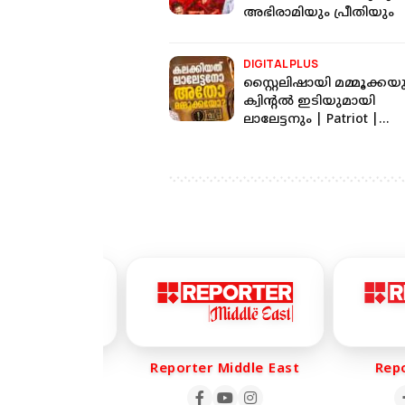
അഭിരാമിയും പ്രീതിയും
DIGITAL PLUS
സ്റ്റൈലിഷായി മമ്മൂക്കയ
ക്വിന്റൽ ഇടിയുമായി
ലാലേട്ടനും | Patriot |
Mammootty | Mohanlal
ter Life
Reporter Middle East
Repor