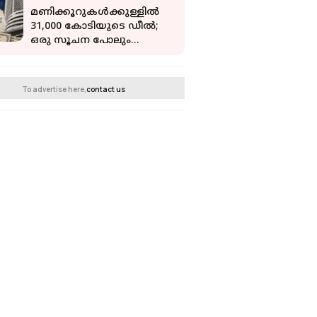
മണിക്കൂറുകൾക്കുള്ളിൽ
31,000 കോടിയുടെ ഡീൽ;
ഒരു സൂചന പോലും
നൽകാതെ LICയിൽ
സർക്കാർ നടത്തിയ വൻ
നീക്കം
To advertise here,
contact us