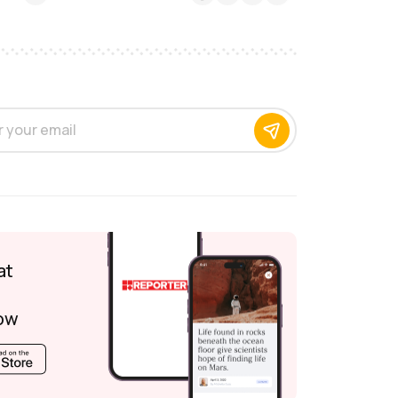
at
ow