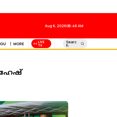
Aug 6, 2026
06:46 AM
Searc
LIVE
GULF NEWS
MORE
h
TV
മഹേഷ്