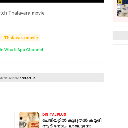
atch Thalavara movie
Thalavara movie
in WhatsApp Channel
dvertise here,
contact us
DIGITAL PLUS
പേട്രിയറ്റിൽ കൂടുതൽ കയ്യടി
ആര് നേടും, ലാലേട്ടനോ