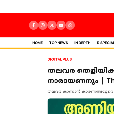
HOME
TOP NEWS
IN DEPTH
R SPECIA
DIGITAL PLUS
തലവര തെളിയിക്
നാരായണനും | Thal
തലവര കാണാന്‍ കാരണങ്ങളേറെ