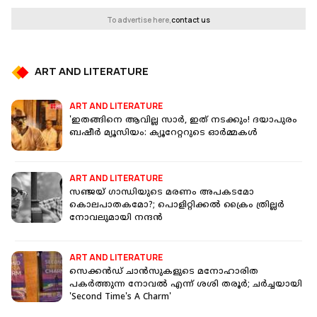
To advertise here,
contact us
ART AND LITERATURE
ART AND LITERATURE
'ഇതങ്ങിനെ ആവില്ല സാര്‍, ഇത് നടക്കും! ദയാപുരം
ബഷീര്‍ മ്യൂസിയം: ക്യൂറേറ്ററുടെ ഓര്‍മ്മകള്‍
ART AND LITERATURE
സഞ്ജയ് ഗാന്ധിയുടെ മരണം അപകടമോ
കൊലപാതകമോ?; പൊളിറ്റിക്കൽ ക്രൈം ത്രില്ലർ
നോവലുമായി നന്ദൻ
ART AND LITERATURE
സെക്കൻഡ് ചാൻസുകളുടെ മനോഹാരിത
പകർത്തുന്ന നോവൽ എന്ന് ശശി തരൂർ; ചർച്ചയായി
'Second Time's A Charm'