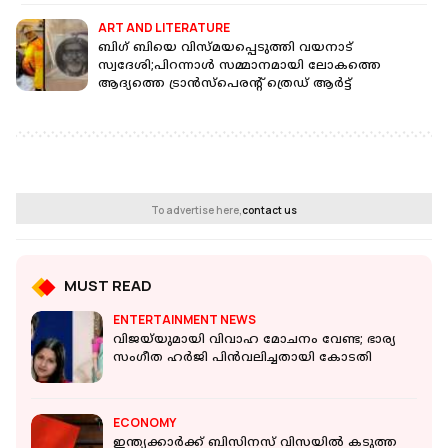
ART AND LITERATURE
ബിഗ് ബിയെ വിസ്മയപ്പെടുത്തി വയനാട്
സ്വദേശി;പിറന്നാൾ സമ്മാനമായി ലോകത്തെ
ആദ്യത്തെ ട്രാന്‍സ്‌പെരൻ്റ് ത്രെഡ് ആർട്ട്
To advertise here,
contact us
MUST READ
ENTERTAINMENT NEWS
വിജയ്‌യുമായി വിവാഹ മോചനം വേണ്ട; ഭാര്യ
സംഗീത ഹര്‍ജി പിന്‍വലിച്ചതായി കോടതി
ECONOMY
ഇന്ത്യക്കാർക്ക് ബിസിനസ് വിസയിൽ കടുത്ത