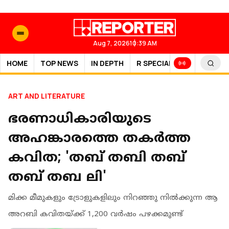
Aug 7, 2026
10:39 AM
HOME
TOP NEWS
IN DEPTH
R SPECIAL
SPORTS
ART AND LITERATURE
ഭരണാധികാരിയുടെ
അഹങ്കാരത്തെ തകർത്ത
കവിത; 'തബ് തബി തബ്
തബ് തബ ലി'
മിക്ക മീമുകളും ട്രോളുകളിലും നിറഞ്ഞു നിൽക്കുന്ന ആ
അറബി കവിതയ്ക്ക് 1,200 വർഷം പഴക്കമുണ്ട്