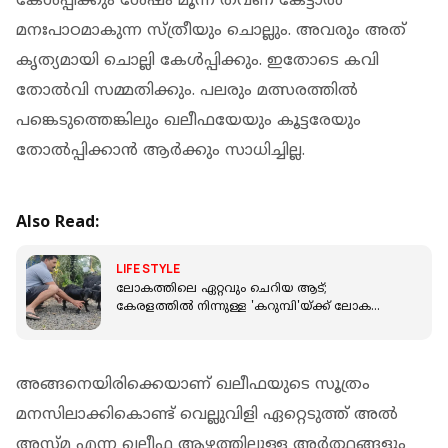
കേൾപ്പിക്കും ശേഷം മൂന്ന് തവണ കേട്ടാൽ
മനഃപാഠമാകുന്ന സ്ത്രീയും ചൊല്ലും. അവരും അത്
കൃത്യമായി ചൊല്ലി കേൾപ്പിക്കും. ഇതോടെ കവി
തോൽവി സമ്മതിക്കും. പലരും മത്സരത്തിൽ
പങ്കെടുത്തെങ്കിലും ഖലീഫയേയും കൂട്ടരേയും
തോൽപ്പിക്കാൻ ആർക്കും സാധിച്ചില്ല.
Also Read:
LIFE STYLE
ലോകത്തിലെ ഏറ്റവും ചെറിയ ആട്;
കേരളത്തിൽ നിന്നുള്ള 'കറുമ്പി'യ്ക്ക് ലോക
റെക്കോർഡ്
അങ്ങനെയിരിക്കെയാണ് ഖലീഫയുടെ സൂത്രം
മനസിലാക്കികൊണ്ട് വെല്ലുവിളി ഏറ്റെടുത്ത് അൽ
അസ്മ എന്ന ഖലീഫ ആഴത്തിലുള്ള അർത്ഥങ്ങളും