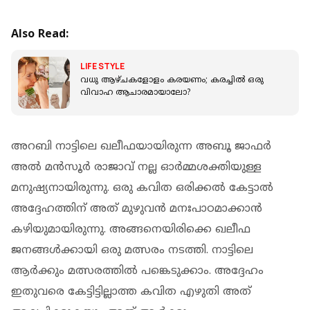
Also Read:
LIFE STYLE
വധു ആഴ്ചകളോളം കരയണം; കരച്ചില്‍ ഒരു
വിവാഹ ആചാരമായാലോ?
അറബി നാട്ടിലെ ഖലീഫയായിരുന്ന അബൂ ജാഫർ
അൽ മൻസൂർ രാജാവ് നല്ല ഓർമ്മശക്തിയുള്ള
മനുഷ്യനായിരുന്നു. ഒരു കവിത ഒരിക്കൽ കേട്ടാല്‍
അദ്ദേഹത്തിന് അത് മുഴുവൻ മനഃപാഠമാക്കാൻ
കഴിയുമായിരുന്നു. അങ്ങനെയിരിക്കെ ഖലീഫ
ജനങ്ങൾക്കായി ഒരു മത്സരം നടത്തി. നാട്ടിലെ
ആർക്കും മത്സരത്തിൽ പങ്കെടുക്കാം. അദ്ദേഹം
ഇതുവരെ കേട്ടിട്ടില്ലാത്ത കവിത എഴുതി അത്