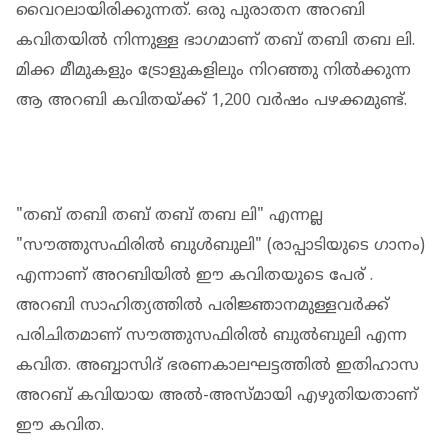
വൈറലായിരിക്കുന്നത്. ഒരു പുരാതന അറബി
കവിതയിൽ നിന്നുള്ള ഭാ​ഗമാണ് തബ് തബി തബ ലി.
മിക്ക മീമുകളും ട്രോളുകളിലും നിറഞ്ഞു നിൽക്കുന്ന
ആ അറബി കവിതയ്ക്ക് 1,200 വർഷം പഴക്കമുണ്ട്.
"തബ് തബി തബ് തബ് തബ ലി" എന്നല്ല
"സൗത്തുസഫിരിൽ ബുൾബുലി" (രാപ്പാടിയുടെ ഗാനം)
എന്നാണ് അറബിയിൽ ഈ കവിതയുടെ പേര് .
അറബി സാഹിത്യത്തിൽ പരിജ്ഞാനമുള്ളവർക്ക്
പരിചിതമാണ് സൗത്തുസഫിരിൽ ബുൽബുലി എന്ന
കവിത. അബ്ബാസിദ് ഭരണകാലഘട്ടത്തിൽ ഇതിഹാസ
അറബ് കവിയായ അൽ-അസ്മായി എഴുതിയതാണ്
ഈ കവിത.