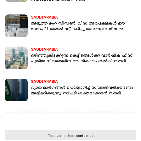
SAUDI ARABIA
അടുത്ത ഉംറ സീസൺ; വിസ അപേക്ഷകള്‍ ഈ
മാസം 31 മുതല്‍ സ്വീകരിച്ചു തുടങ്ങുമെന്ന് സൗദി
SAUDI ARABIA
ഒഴിഞ്ഞുകിടക്കുന്ന കെട്ടിടങ്ങള്‍ക്ക് വാര്‍ഷിക ഫീസ്;
പുതിയ നിയമത്തിന് അം​ഗീകാരം നൽകി സൗദി
SAUDI ARABIA
വ്യാജ മാർ​ഗങ്ങൾ ഉപയോ​ഗിച്ച് സ്വദേശിവത്ക്കരണം
അട്ടിമറിക്കുന്നു; നടപടി ശക്തമാക്കാൻ സൗദി
To advertise here,
contact us