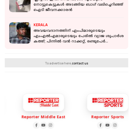
നോട്ടുകെട്ടുകള്‍ അടങ്ങിയ ബാഗ് വലിച്ചെറിഞ്ഞ്
ഐടി ജീവനക്കാരന്‍
KERALA
അവയവദാനത്തിന് എംപിമാരുടെയും
എംഎൽഎമാരുടെയും പേരിൽ വ്യാജ ശുപാർശ
കത്ത്; പിന്നിൽ വൻ റാക്കറ്റ്, രണ്ടുപേ‍‍ർ
പിടിയിൽ
To advertise here,
contact us
Reporter Middle East
Reporter Sports