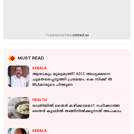
To advertise here,
contact us
MUST READ
KERALA
ആരാകും മുഖ്യമന്ത്രി? AICC അധ്യക്ഷനെ
ചുമതലപ്പെടുത്തി പ്രമേയം; കെ സിക്ക് 46
MLAമാരുടെ പിന്തുണ
HEALTH
രാത്രിയില്‍ തൈര് കഴിക്കാമോ?; ദഹിക്കാത്ത
തൈര് കുടലില്‍ തങ്ങിനില്‍ക്കുന്നത് അപകടം
KERALA