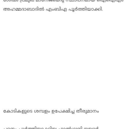
ശേഷം പ്രമുഖ മാനേജ്‌മെന്റ് സ്ഥാപനമായ ഐഐഎം
അഹമ്മദാബാദില്‍ എംബിഎ പൂര്‍ത്തിയാക്കി.
കോടികളുടെ ശമ്പളം ഉപേക്ഷിച്ച തീരുമാനം