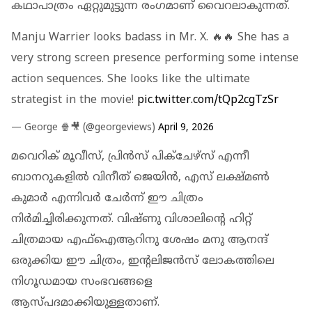
കഥാപാത്രം ഏറ്റുമുട്ടുന്ന രം​ഗമാണ് വൈറലാകുന്നത്.
Manju Warrier looks badass in Mr. X. 🔥🔥 She has a
very strong screen presence performing some intense
action sequences. She looks like the ultimate
strategist in the movie!
pic.twitter.com/tQp2cgTzSr
— George 🍿🎥 (@georgeviews)
April 9, 2026
മവെറിക് മൂവീസ്, പ്രിൻസ് പിക്ചേഴ്സ് എന്നീ
ബാനറുകളില്‍ വിനീത് ജെയിൻ, എസ് ലക്ഷ്‍മൺ
കുമാർ എന്നിവർ ചേർന്ന് ഈ ചിത്രം
നിർമിച്ചിരിക്കുന്നത്. വിഷ്‍ണു വിശാലിന്‍റെ ഹിറ്റ്
ചിത്രമായ എഫ്ഐആറിനു ശേഷം മനു ആനന്ദ്
ഒരുക്കിയ ഈ ചിത്രം, ഇന്റലിജൻസ് ലോകത്തിലെ
നിഗൂഡമായ സംഭവങ്ങളെ
ആസ്‍പദമാക്കിയുള്ളതാണ്.