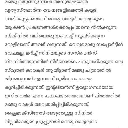
മഞ്ജു ഒതുങ്ങുമ്പോൾ അന്യഭാഷയിൽ
വ്യത്യസ്തമാർന്ന വേഷങ്ങളിലെത്തി കയ്യടി
വാരിക്കൂട്ടുകയാണ് മഞ്ജു വാര്യർ. ആര്യയുടെ
ആക്ഷൻ പ്രകടനങ്ങൾക്കൊപ്പം തന്നെ നിൽക്കുന്ന,
സ്ക്രീനിൽ വലിയൊരു ഇംപാക്ട് സൃഷ്ടിക്കുന്ന
റോളിലാണ് അവർ വരുന്നത്. വെറുമൊരു സപ്പോർട്ടിങ്
വേഷമല്ല. മറിച്ച് സിനിമയുടെ സസ്പെൻസ്
നിലനിർത്തുന്നതിൽ നിർണായക പങ്കുവഹിക്കുന്ന ഒരു
സ്ട്രോങ് കാരക്ടർ ആയിട്ടാണ് മഞ്ജു ചിത്രത്തിൽ
തിളങ്ങുന്നത് എന്നാണ് ഭൂരിഭാ​ഗം പേരും
കുറിച്ചിരിക്കുന്നത്. ഇന്റലിജൻസ് ഉദ്യോ​ഗസ്ഥയായ
ഇന്ദിര വർമ എന്ന കഥാപാത്രത്തെയാണ് ചിത്രത്തിൽ
മഞ്ജു വാര്യർ അവതരിപ്പിച്ചിരിക്കുന്നത്.
ക്ലൈമാക്സിനോട് അടുത്തുള്ള സീനിൽ
വില്ലൻമാരുടെ ​ഗ്രൂപ്പുമായി മഞ്ജു വാര്യരുടെ