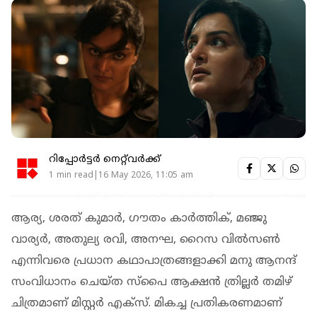
റിപ്പോർട്ടർ നെറ്റ്‌വര്‍ക്ക്‌
1 min read|16 May 2026, 11:05 am
ആര്യ, ശരത് കുമാർ, ഗൗതം കാർത്തിക്, മഞ്ജു
വാര്യർ, അതുല്യ രവി, അനഘ, റൈസ വിൽസൺ
എന്നിവരെ പ്രധാന കഥാപാത്രങ്ങളാക്കി മനു ആനന്ദ്
സംവിധാനം ചെയ്‍ത സ്പൈ ആക്ഷൻ ത്രില്ലർ തമിഴ്
ചിത്രമാണ് മിസ്റ്റർ എക്സ്. മികച്ച പ്രതികരണമാണ്