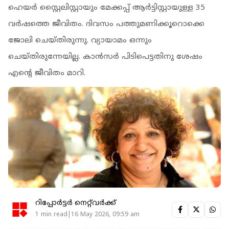
ഹെയർ സ്റ്റൈലിസ്റ്റായും മേക്കപ്പ് ആർട്ടിസ്റ്റായുള്ള 35
വർഷത്തെ ജീവിതം. ദിവസം പത്തുമണിക്കൂറൊക്കെ
ജോലി ചെയ്തിരുന്നു. വ്യായാമം ഒന്നും
ചെയ്തിരുന്നേയില്ല. കാൻസർ പിടിപെട്ടതിനു ശേഷം
എന്റെ ജീവിതം മാറി.
റിപ്പോർട്ടർ നെറ്റ്‌വര്‍ക്ക്‌
1 min read|16 May 2026, 09:59 am