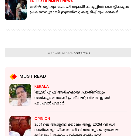
ENTERTAINMENT NEWS
തമിഴ്നാട്ടിലും പോയി തൂക്കി! കറുപ്പിൽ ഞെട്ടിക്കുന്ന
പ്രകടനവുമായി ഇന്ദ്രൻസ്; കയ്യടിച്ച് പ്രേക്ഷകർ
To advertise here,
contact us
MUST READ
KERALA
'യുഡിഎഫ് അര്‍ഹമായ പ്രാതിനിധ്യം
നല്‍കുമെന്നാണ് പ്രതീക്ഷ'; വിമത ഇടത്
എംഎല്‍എമാര്‍
OPINION
2001ലെ ആൻ്റണിക്കാലം അല്ല 2026! വി ഡി
സതീശനും പിണറായി വിജയനും ജാഗ്രതൈ:
ബിജെപി തക്കം പാർത്ത് ഇരിപ്പുണ്ട്