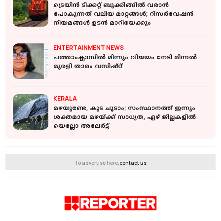
ട്രെയിന്‍ ടിക്കറ്റ് ബുക്കിങ്ങില്‍ വരാന്‍
പോകുന്നത് വലിയ മാറ്റങ്ങള്‍; റിസര്‍വേഷന്‍
നിയമങ്ങള്‍ ഉടന്‍ മാറിയേക്കും
ENTERTAINMENT NEWS
പത്താംക്ലാസില്‍ മിന്നും വിജയം നേടി മിന്നല്‍
മുരളി താരം വസിഷ്ഠ്
KERALA
മഴയുണ്ടേ, കുട ചൂടാം; സംസ്ഥാനത്ത് ഇന്നും
ശക്തമായ മഴയ്ക്ക് സാധ്യത, ഏഴ് ജില്ലകളിൽ
യെല്ലോ അലേർട്ട്
To advertise here,
contact us