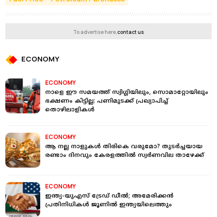
To advertise here,
contact us
ECONOMY
ECONOMY
നാളെ ഈ സമയത്ത് സ്വിഗ്ഗിയിലും, സൊമാറ്റോയിലും
ഭക്ഷണം കിട്ടില്ല: പണിമുടക്ക് പ്രഖ്യാപിച്ച്
തൊഴിലാളികള്‍
ECONOMY
ആ നല്ല നാളുകള്‍ തിരികെ വരുമോ? തുടർച്ചയായ
രണ്ടാം ദിനവും കേരളത്തില്‍ സ്വർണവില താഴേക്ക്
ECONOMY
ഇന്ത്യ-യുഎസ് ട്രേഡ് ഡീല്‍; അമേരിക്കന്‍
പ്രതിനിധികള്‍ ജൂണില്‍ ഇന്ത്യയിലെത്തും