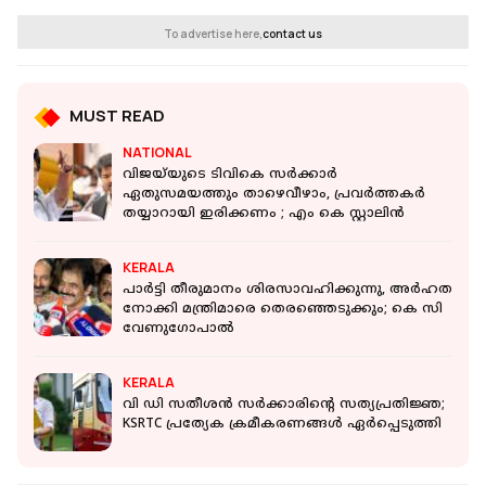
To advertise here,
contact us
MUST READ
NATIONAL
വിജയ്‌യുടെ ടിവികെ സര്‍ക്കാര്‍
ഏതുസമയത്തും താഴെവീഴാം, പ്രവര്‍ത്തകര്‍
തയ്യാറായി ഇരിക്കണം ; എം കെ സ്റ്റാലിന്‍
KERALA
പാര്‍ട്ടി തീരുമാനം ശിരസാവഹിക്കുന്നു, അര്‍ഹത
നോക്കി മന്ത്രിമാരെ തെരഞ്ഞെടുക്കും; കെ സി
വേണുഗോപാൽ
KERALA
വി ഡി സതീശന്‍ സര്‍ക്കാരിന്‍റെ സത്യപ്രതിജ്ഞ;
KSRTC പ്രത്യേക ക്രമീകരണങ്ങൾ ഏർപ്പെടുത്തി