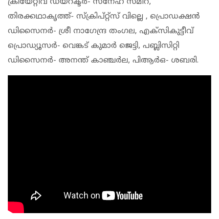
ക്രിയേറ്റീവ് ഡയറക്ടര്‍- സ്‌നേഹ സമീറ,
തിരക്കഥാകൃത്ത്- സ്‌ക്രിപ്റ്റ്‌സ് വില്ലെ , പ്രൊഡക്ഷന്‍
ഡിസൈനര്‍- ശ്രീ നാഗേന്ദ്ര തംഗല, എക്‌സികുട്ടീവ്
പ്രൊഡ്യൂസര്‍- വെങ്കട് കുമാര്‍ ജെട്ടി, പബ്ലിസിറ്റി
ഡിസൈനര്‍- അനന്ത് കാഞ്ചര്‍ല, പിആര്‍ഒ- ശബരി.