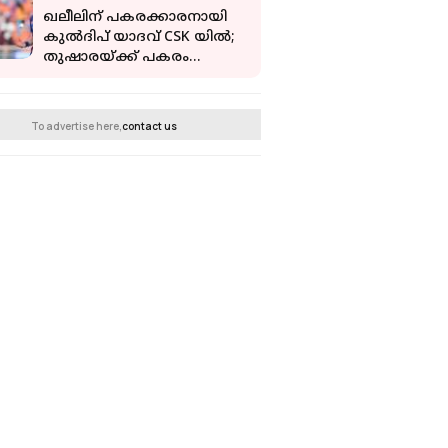
ഖലീലിന് പകരക്കാരനായി
കുൽദിപ് യാദവ് CSK യിൽ;
തുഷാരയ്ക്ക് പകരം
ഗ്ലീസണെ എത്തിച്ച് RCB
To advertise here,
contact us