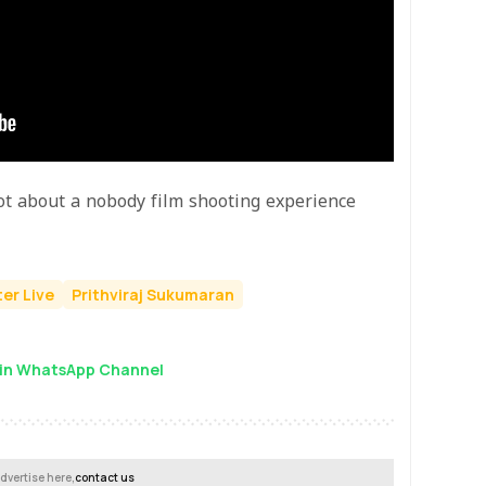
vot about a nobody film shooting experience
er Live
Prithviraj Sukumaran
in WhatsApp Channel
dvertise here,
contact us