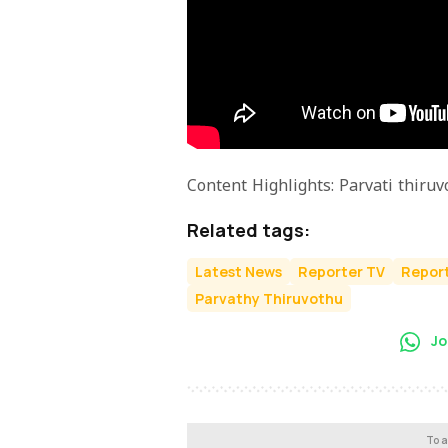
Content Highlights: Parvati thiru
Related tags:
Latest News
Reporter TV
Report
Parvathy Thiruvothu
Jo
To a