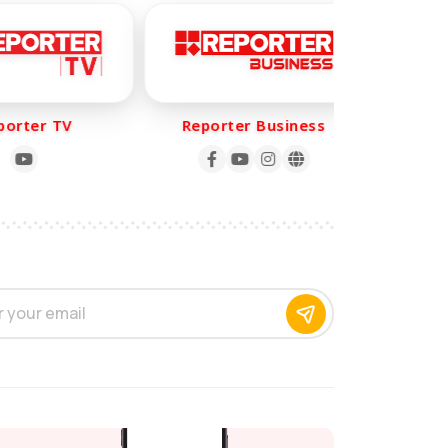
rter TV
Reporter Business
Repo