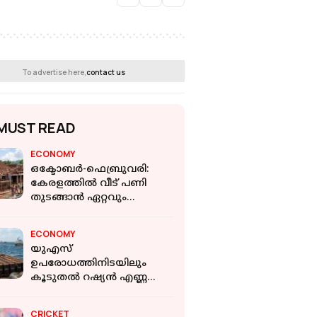
To advertise here,
contact us
MUST READ
ECONOMY
ഒക്ടോബർ-ഫെബ്രുവരി:
കേരളത്തില്‍ വീട് പണി
തുടങ്ങാന്‍ ഏറ്റവും
അനുയോജ്യമായ സമയം
ഏത്
ECONOMY
യുഎസ്
ഉപരോധത്തിനിടയിലും
കൂടുതല്‍ റഷ്യന്‍ എണ്ണ
വാങ്ങി ഇന്ത്യ; സഹകരണം
ശക്തിപ്പെടുത്തുമെന്ന് റഷ്യ
CRICKET