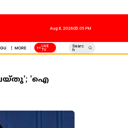
Aug 8, 2026
03:05 PM
Searc
LIVE
GULF NEWS
MORE
h
TV
െയ്തു'; 'ഐ