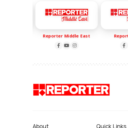
r Life
Reporter Middle East
Reporte
About
Quick Links