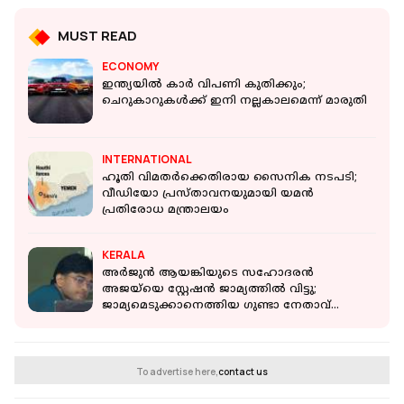
MUST READ
ECONOMY
ഇന്ത്യയിൽ കാർ വിപണി കുതിക്കും;
ചെറുകാറുകൾക്ക് ഇനി നല്ലകാലമെന്ന് മാരുതി
INTERNATIONAL
ഹൂതി വിമതർക്കെതിരായ സൈനിക നടപടി;
വീഡിയോ പ്രസ്താവനയുമായി യമൻ
പ്രതിരോധ മന്ത്രാലയം
KERALA
അർജുൻ ആയങ്കിയുടെ സഹോദരൻ
അജയ്‌യെ സ്റ്റേഷൻ ജാമ്യത്തിൽ വിട്ടു;
ജാമ്യമെടുക്കാനെത്തിയ ഗുണ്ടാ നേതാവ്
കരുതൽ തടങ്കലിൽ
To advertise here,
contact us