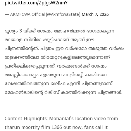
pic.twitter.com/ZpJgsW2nmY
— AKMFCWA Official (@AkmfcwaState)
March 7, 2026
ദൃശ്യം 3 യ്ക്ക് ശേഷം മോഹന്‍ലാല്‍ ഭാഗമാകുന്ന
മലയാള സിനിമാ ഷൂട്ടിംഗാണ് ആണ് ഈ
ചിത്രത്തിന്റേത്. ചിത്രം ഈ വര്‍ഷമോ അടുത്ത വര്‍ഷം
തുടക്കത്തിലോ തിയേറ്ററുകളിലെത്തുമെന്നാണ്
പ്രതീക്ഷിക്കപ്പെടുന്നത്. വര്‍ഷങ്ങള്‍ക്ക് ശേഷം
മമ്മൂട്ടിക്കൊപ്പം എത്തുന്ന പാട്രിയറ്റ്, കാമിയോ
വേഷത്തിലെത്തുന്ന ഖലീഫ എന്നീ ചിത്രങ്ങളാണ്
മോഹന്‍ലാലിന്റെ റിലീസ് കാത്തിരിക്കുന്ന ചിത്രങ്ങള്‍.
Content Highlights: Mohanlal's location video from
tharun moorthy film L366 out now, fans call it