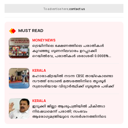
To advertise here,
contact us
MUST READ
MONEY NEWS
ട്രെയിനിലെ ഭക്ഷണത്തിലെ പരാതികള്‍
കുറഞ്ഞു; ഗുണനിലവാരം ഉറപ്പാക്കി
റെയില്‍വേ, പരാതികള്‍ ശരാശരി 0.0008%
മാത്രം
KERALA
മഹാരാഷ്ട്രയിൽ നടന്ന CBSE തായ്കൊണ്ടോ
സൗത്ത് സോൺ മത്സരത്തിനിടെ തൃശൂർ
സ്വദേശിയായ വിദ്യാർത്ഥിക്ക് ഗുരുതര പരിക്ക്
KERALA
ഇടുക്കി ജില്ലാ ആശുപത്രിയില്‍ ചികിത്സാ
നിഷേധമെന്ന് പരാതി; സംഭവം
ആരോഗ്യമന്ത്രിയുടെ സന്ദര്‍ശനത്തിനിടെ