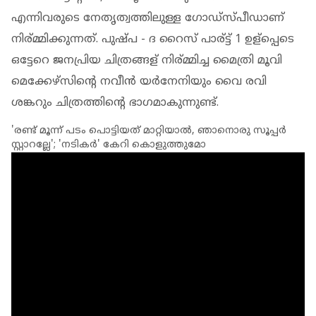
എന്നിവരുടെ നേതൃത്വത്തിലുള്ള ഗോഡ്സ്പീഡാണ്
നിര്മ്മിക്കുന്നത്. പുഷ്പ - ദ റൈസ് പാര്ട്ട് 1 ഉള്പ്പെടെ
ഒട്ടേറെ ജനപ്രിയ ചിത്രങ്ങള് നിര്മ്മിച്ച മൈത്രി മൂവി
മെക്കേഴ്സിന്റെ നവീൻ യർനേനിയും വൈ രവി
ശങ്കറും ചിത്രത്തിന്റെ ഭാഗമാകുന്നുണ്ട്.
'രണ്ട് മൂന്ന് പടം പൊട്ടിയത് മാറ്റിയാൽ, ഞാനൊരു സൂപ്പർ
സ്റ്റാറല്ലേ'; 'നടികർ' കേറി കൊളുത്തുമോ