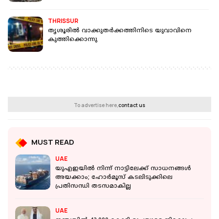
THRISSUR
തൃശൂരില്‍ വാക്കുതര്‍ക്കത്തിനിടെ യുവാവിനെ
കുത്തിക്കൊന്നു
To advertise here,
contact us
MUST READ
UAE
യുഎഇയിൽ നിന്ന് നാട്ടിലേക്ക് സാധനങ്ങൾ
അയക്കാം; ഹോർമൂസ് കടലിടുക്കിലെ
പ്രതിസന്ധി തടസമാകില്ല
UAE