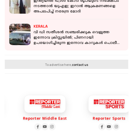
ഇന്ത്യയിൽ 42,000 കോടി രൂപയുടെ നിക്ഷേപം
നടത്താൻ യുഎഇ; ഇറാൻ ആക്രമണങ്ങളെ
അപലപിച്ച് നരേന്ദ്ര മോദി
KERALA
വി ഡി സതീശൻ സഞ്ചരിക്കുക വെളുത്ത
ഇന്നോവ ക്രിസ്റ്റയിൽ; പിണറായി
ഉപയോഗിച്ചിരുന്ന ഇന്നോവ കാറുകൾ പൊലീസ്
ഏറ്റെടുത്തു
To advertise here,
contact us
Reporter Middle East
Reporter Sports