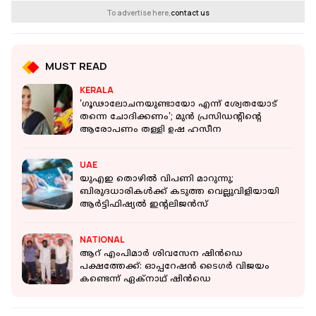
To advertise here,
contact us
MUST READ
KERALA
'ഗൂഢാലോചനയുണ്ടായോ എന്ന് ശ്വേതയോട്
തന്നെ ചോദിക്കണം'; മുൻ പ്രസിഡന്റിന്റെ
ആരോപണം തള്ളി ഉഷ ഹസീന
UAE
യുഎഇ തൊഴിൽ വിപണി മാറുന്നു;
ബിരുദധാരികൾക്ക് കടുത്ത വെല്ലുവിളിയായി
ആർട്ടിഫിഷ്യൽ ഇന്റലിജൻസ്
NATIONAL
ആറ് എംപിമാര്‍ ശിവസേന ഷിന്‍ഡെ
പക്ഷത്തേക്ക്: ഓപ്പറേഷന്‍ ടൈഗര്‍ വിജയം
കണ്ടെന്ന് ഏക്നാഥ് ഷിന്‍ഡെ