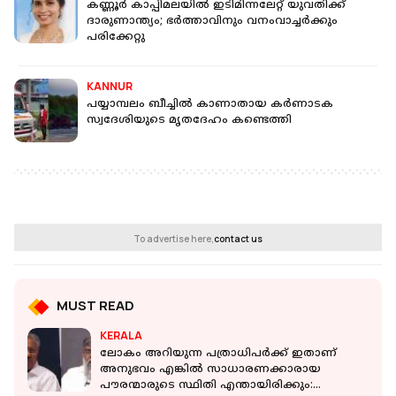
കണ്ണൂര്‍ കാപ്പിമലയില്‍ ഇടിമിന്നലേറ്റ് യുവതിക്ക്
ദാരുണാന്ത്യം; ഭര്‍ത്താവിനും വനംവാച്ചർക്കും
പരിക്കേറ്റു
KANNUR
പയ്യാമ്പലം ബീച്ചില്‍ കാണാതായ കര്‍ണാടക
സ്വദേശിയുടെ മൃതദേഹം കണ്ടെത്തി
To advertise here,
contact us
MUST READ
KERALA
ലോകം അറിയുന്ന പത്രാധിപർക്ക് ഇതാണ്
അനുഭവം എങ്കിൽ സാധാരണക്കാരായ
പൗരന്മാരുടെ സ്ഥിതി എന്തായിരിക്കും: