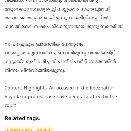
വയലില്‍ നിന്ന് റോഡിന്റെ അലൈന്‍മെന്റ്
മാറ്റണമെന്നാവശ്യപ്പെട്ട് നാട്ടുകാര്‍ സമരവുമായി
രംഗത്തെത്തുകയായിരുന്നു. വയലിന് നടുവില്‍
കുടില്‍കെട്ടി സമരം കിടക്കുന്നതായിരുന്നു സമരരീതി.
സിപിഐഎം പ്രാദേശിക നേതൃത്വം
ഉൾപ്പെടെയുള്ളവർ ചേർന്നായിരുന്നു വയൽക്കിളി
കൂട്ടായ്മ രൂപീകരിച്ചത്. പിന്നീട് പാർട്ടി സമരത്തിൽ
നിന്നും പിൻവാങ്ങിയിരുന്നു.
Content Highlights: All accused in the Keezhattur
Vayalkkili protest case have been acquitted by the
court
Related tags:
Latest News
Kannur