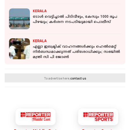
പിണറായി വിജയൻ
KERALA
ടോള്‍ വെട്ടിച്ചാല്‍ പിടിവീഴും, കേസും 1000 രൂപ
പിഴയും; കര്‍ശന നടപടിയുമായി പൊലീസ്
KERALA
എല്ലാ ഇലക്ട്രിക് വാഹനങ്ങള്‍ക്കും ഹെല്‍മെറ്റ്
നിര്‍ബന്ധമാക്കുന്നത് പരിശോധിക്കും; സഭയിൽ
മന്ത്രി സി പി ജോണ്‍
To advertise here,
contact us