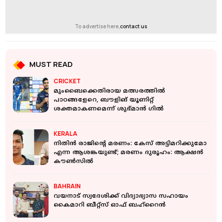
To advertise here,
contact us
MUST READ
CRICKET
മുംബൈക്കെതിരായ മത്സരത്തില്‍
പാഠങ്ങളേറെ, ബൗളിങ് യൂണിറ്റ്
ശക്തമാകണമെന്ന് ശുഭ്മാന്‍ ഗില്‍
KERALA
നിതിന്‍ രാജിന്റെ മരണം: കേസ് അട്ടിമറിക്കുമോ
എന്ന ആശങ്കയുണ്ട്; മരണം ദുരൂഹം: ആക്ഷന്‍
കൗണ്‍സില്‍
BAHRAIN
വയനാട് സ്വദേശിക്ക് വിദ്യാഭ്യാസ സഹായം
കൈമാറി ബീറ്റ്സ് ഓഫ് ബഹ്‌റൈൻ