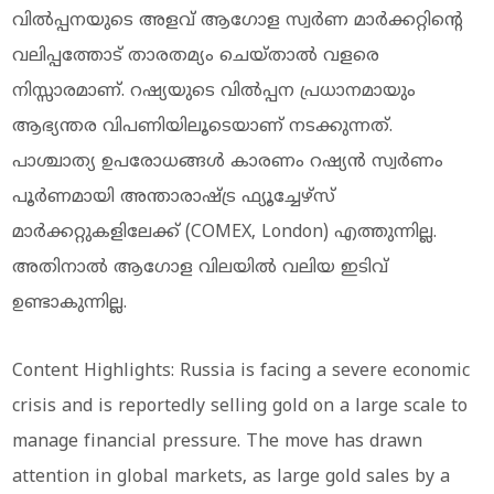
വിൽപ്പനയുടെ അളവ് ആഗോള സ്വർണ മാർക്കറ്റിന്റെ
വലിപ്പത്തോട് താരതമ്യം ചെയ്താൽ വളരെ
നിസ്സാരമാണ്. റഷ്യയുടെ വിൽപ്പന പ്രധാനമായും
ആഭ്യന്തര വിപണിയിലൂടെയാണ് നടക്കുന്നത്.
പാശ്ചാത്യ ഉപരോധങ്ങള്‍ കാരണം റഷ്യൻ സ്വർണം
പൂർണമായി അന്താരാഷ്ട്ര ഫ്യൂച്ചേഴ്സ്
മാർക്കറ്റുകളിലേക്ക് (COMEX, London) എത്തുന്നില്ല.
അതിനാൽ ആഗോള വിലയിൽ വലിയ ഇടിവ്
ഉണ്ടാകുന്നില്ല.
Content Highlights: Russia is facing a severe economic
crisis and is reportedly selling gold on a large scale to
manage financial pressure. The move has drawn
attention in global markets, as large gold sales by a