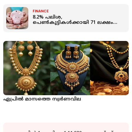
FINANCE
8.2% പലിശ,
പെണ്‍കുട്ടികള്‍ക്കായി 71 ലക്ഷം
രൂപയുടെ സമ്പാദ്യം! സുകന്യ
സമൃദ്ധി യോജനയുടെ
വിശദവിവരം അറിയാം
ഏപ്രില്‍ മാസത്തെ സ്വര്‍ണവില