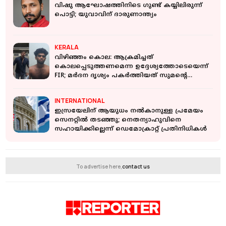
വിഷു ആഘോഷത്തിനിടെ ഗുണ്ട് കയ്യിലിരുന്ന്
പൊട്ടി; യുവാവിന് ദാരുണാന്ത്യം
KERALA
വിഴിഞ്ഞം കൊല: ആക്രമിച്ചത്
കൊലപ്പെടുത്തണമെന്ന ഉദ്ദേശ്യത്തോടെയെന്ന്
FIR; മർദന ദൃശ്യം പകർത്തിയത് സുമൻ്റെ
സുഹൃത്ത്
INTERNATIONAL
ഇസ്രയേലിന് ആയുധം നൽകാനുള്ള പ്രമേയം
സെനറ്റിൽ തടഞ്ഞു; നെതന്യാഹുവിനെ
സഹായിക്കില്ലെന്ന് ഡെമോക്രാറ്റ് പ്രതിനിധികൾ
To advertise here,
contact us