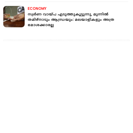
ECONOMY
സ്വർണ വായ്പ എടുത്തുകൂട്ടുന്നു, മുന്നില്‍
തമിഴ്നാടും ആന്ധ്രയും: മലയാളികളും അത്ര
മോശക്കാരല്ല