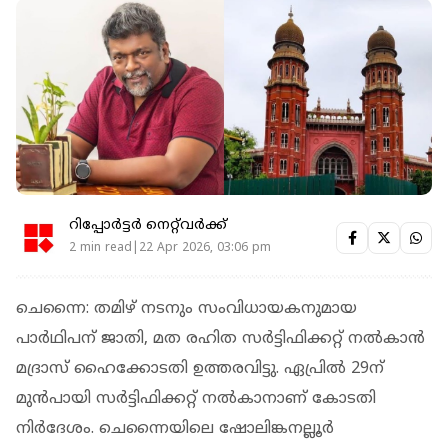
റിപ്പോർട്ടർ നെറ്റ്‌വര്‍ക്ക്‌
2 min read|22 Apr 2026, 03:06 pm
ചെന്നൈ: തമിഴ് നടനും സംവിധായകനുമായ
പാർഥിപന് ജാതി, മത രഹിത സർട്ടിഫിക്കറ്റ് നൽകാൻ
മദ്രാസ് ഹൈക്കോടതി ഉത്തരവിട്ടു. ഏപ്രിൽ 29ന്
മുൻപായി സർട്ടിഫിക്കറ്റ് നൽകാനാണ് കോടതി
നിർദേശം. ചെന്നൈയിലെ ഷോലിങ്കനല്ലൂർ