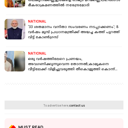
തലകുനിക്കില്ല,ഇരകളെ രാജ്യം മറക്കില്ല;പഹൽഗാം
ഭീകരാക്രമണത്തിൽ നരേന്ദ്രമോദി
NATIONAL
'33 ശതമാനം വനിതാ സംവരണം നടപ്പാക്കണം'; 8
വർഷം മുമ്പ് പ്രധാനമന്ത്രിക്ക് അയച്ച കത്ത് പുറത്ത്
വിട്ട് കോൺഗ്രസ്
NATIONAL
ഒരു വർഷത്തിലേറെ പ്രണയം,
അവഗണിക്കുന്നുവെന്ന തോന്നൽ;കാമുകനെ
വീട്ടിലേക്ക് വിളിച്ചുവരുത്തി തീകൊളുത്തി കൊന്ന്
യുവതി
To advertise here,
contact us
MUST READ