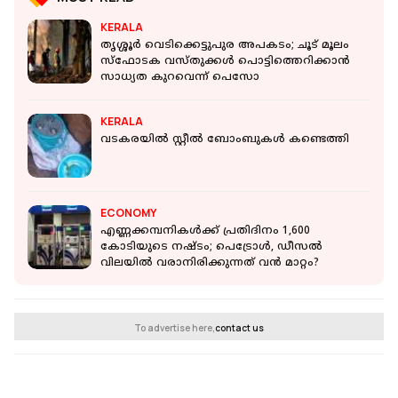
KERALA
തൃശ്ശൂര്‍ വെടിക്കെട്ടുപുര അപകടം; ചൂട് മൂലം
സ്‌ഫോടക വസ്തുക്കള്‍ പൊട്ടിത്തെറിക്കാന്‍
സാധ്യത കുറവെന്ന് പെസോ
KERALA
വടകരയില്‍ സ്റ്റീൽ ബോംബുകൾ കണ്ടെത്തി
ECONOMY
എണ്ണക്കമ്പനികള്‍ക്ക് പ്രതിദിനം 1,600
കോടിയുടെ നഷ്ടം; പെട്രോള്‍, ഡീസല്‍
വിലയില്‍ വരാനിരിക്കുന്നത് വന്‍ മാറ്റം?
To advertise here,
contact us