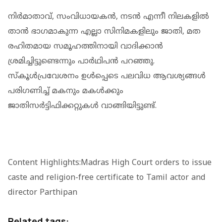
നിർമാതാവ്, സംവിധായകൻ, നടൻ എന്നീ നിലകളിൽ
താൻ ഭാഗമാകുന്ന എല്ലാ സിനിമകളിലും ജാതി, മത
രഹിതമായ സമൂഹത്തിനായി വാദിക്കാൻ
ശ്രമിച്ചിട്ടുണ്ടെന്നും പാർഥിപൻ പറഞ്ഞു.
സ്കൂ‌ൾപ്രവേശനം ഉൾപ്പെടെ പലവിധ ആവശ്യങ്ങൾ
പരിഗണിച്ച് മകനും മകൾക്കും
ജാതിസർട്ടിഫിക്കറ്റുകൾ വാങ്ങിയിട്ടുണ്ട്.
Content Highlights:Madras High Court orders to issue
caste and religion-free certificate to Tamil actor and
director Parthipan
Related tags: