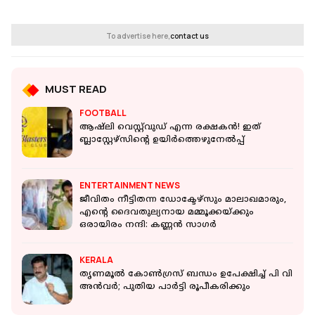
To advertise here,
contact us
MUST READ
FOOTBALL
ആഷ്ലി വെസ്റ്റ്‌വുഡ് എന്ന രക്ഷകൻ! ഇത്
ബ്ലാസ്റ്റേഴ്സിന്റെ ഉയിർത്തെഴുനേൽപ്പ്
ENTERTAINMENT NEWS
ജീവിതം നീട്ടിതന്ന ഡോക്ടേഴ്‌സും മാലാഖമാരും,
എന്റെ ദൈവതുല്യനായ മമ്മൂക്കയ്ക്കും
ഒരായിരം നന്ദി: കണ്ണൻ സാഗർ
KERALA
തൃണമൂല്‍ കോണ്‍ഗ്രസ് ബന്ധം ഉപേക്ഷിച്ച് പി വി
അന്‍വര്‍; പുതിയ പാര്‍ട്ടി രൂപീകരിക്കും