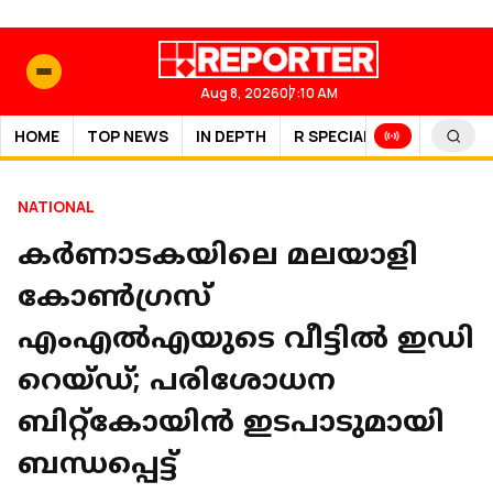
Aug 8, 2026
07:10 AM
HOME
TOP NEWS
IN DEPTH
R SPECIAL
SPORTS
NATIONAL
കർണാടകയിലെ മലയാളി
കോൺഗ്രസ്
എംഎൽഎയുടെ വീട്ടിൽ ഇഡി
റെയ്ഡ്; പരിശോധന
ബിറ്റ്‌കോയിൻ ഇടപാടുമായി
ബന്ധപ്പെട്ട്