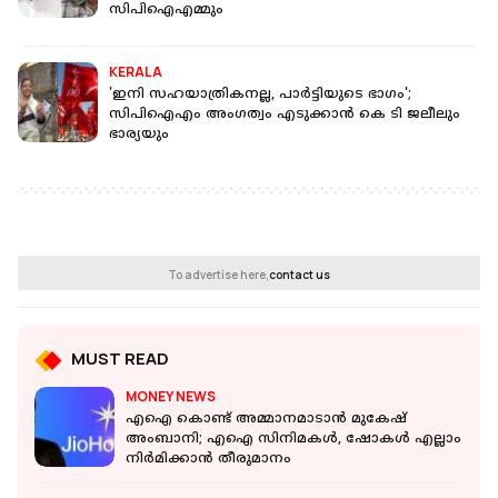
സിപിഐഎമ്മും
KERALA
'ഇനി സഹയാത്രികനല്ല, പാര്‍ട്ടിയുടെ ഭാഗം';
സിപിഐഎം അംഗത്വം എടുക്കാന്‍ കെ ടി ജലീലും
ഭാര്യയും
To advertise here,
contact us
MUST READ
MONEY NEWS
എഐ കൊണ്ട് അമ്മാനമാടാൻ മുകേഷ്
അംബാനി; എഐ സിനിമകൾ, ഷോകൾ എല്ലാം
നിർമിക്കാൻ തീരുമാനം