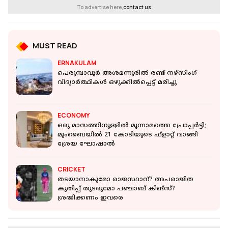
To advertise here,
contact us
MUST READ
ERNAKULAM
പെരുമ്പാവൂർ അശമന്നൂരിൽ രണ്ട് നഴ്സിംഗ്
വിദ്യാർത്ഥികൾ ഒഴുക്കിൽപ്പെട്ട് മരിച്ചു
ECONOMY
ഒരു മാസത്തിനുള്ളില്‍ മൂന്നാമത്തെ പ്രോപ്പര്‍ട്ടി;
മുംബൈയില്‍ 21 കോടിയുടെ ഫ്‌ളാറ്റ് വാങ്ങി
ശ്രേയ ഘോഷാല്‍
CRICKET
തടയാനാകുമോ രാജസ്ഥാന്? അപരാജിത
കുതിപ്പ് തുടരുമോ പഞ്ചാബ് കിങ്‌സ്?
ശ്രദ്ധിക്കണം ഇവരെ