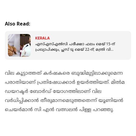
Also Read:
KERALA
എസ്എസ്എല്‍സി പരീക്ഷാ ഫലം മെയ് 15-ന്
പ്രഖ്യാപിക്കും, പ്ലസ് ടു മെയ് 22-ന്; മന്ത്രി വി
ശിവന്‍കുട്ടി
വില കൂട്ടാത്തത് കർഷകരെ ബുദ്ധിമുട്ടിലാക്കുമെന്ന
പരാതിയാണ് പ്രതിഷേധക്കാർ ഉയർത്തിയത്. മിൽമ
ഡയറക്ടർ ബോർഡ് യോഗത്തിലാണ് വില
വർധിപ്പിക്കാൻ തീരുമാനമെടുത്തതെന്ന് യൂണിയൻ
ചെയർമാൻ സി എൻ വത്സലൻ പിള്ള പറഞ്ഞു.