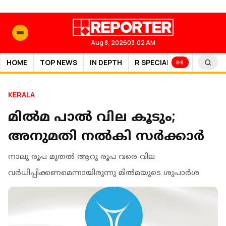
Aug 8, 2026
03:02 AM
HOME
TOP NEWS
IN DEPTH
R SPECIAL
SPORTS
KERALA
മിൽമ പാൽ വില കൂടും;
അനുമതി നൽകി സർക്കാർ
നാലു രൂപ മുതൽ ആറു രൂപ വരെ വില
വർധിപ്പിക്കണമെന്നായിരുന്നു മിൽമയുടെ ശുപാർശ