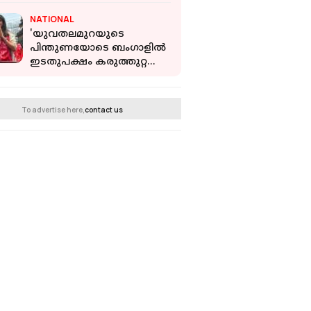
'പേട്രിയറ്റ്'
NATIONAL
'യുവതലമുറയുടെ
പിന്തുണയോടെ ബംഗാളില്‍
ഇടതുപക്ഷം കരുത്തുറ്റ
തിരിച്ചുവരവ് നടത്തും';
അഫ്രീൻ ബീഗം
റിപ്പോർട്ടറിനോട്
To advertise here,
contact us