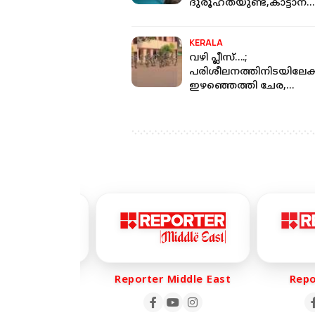
ദുരൂഹതയുണ്ട്,കാട്ടാന
ആക്രമണം
തള്ളിക്കളയുന്നില്ല; ഡി
KERALA
വഴി പ്ലീസ്….;
പരിശീലനത്തിനിടയിലേക്
ഇഴഞ്ഞെത്തി ചേര,
ചിതറിയോടി പൊലീസുകാര
er Life
Reporter Middle East
Report