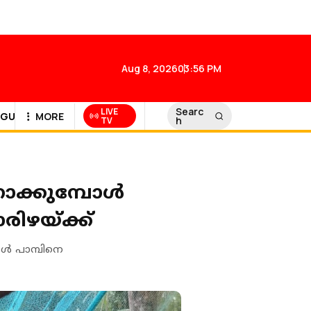
Aug 8, 2026
03:56 PM
Searc
LIVE
GULF NEWS
MORE
h
TV
നോക്കുമ്പോൾ
ിഴയ്ക്ക്
ോൾ പാമ്പിനെ