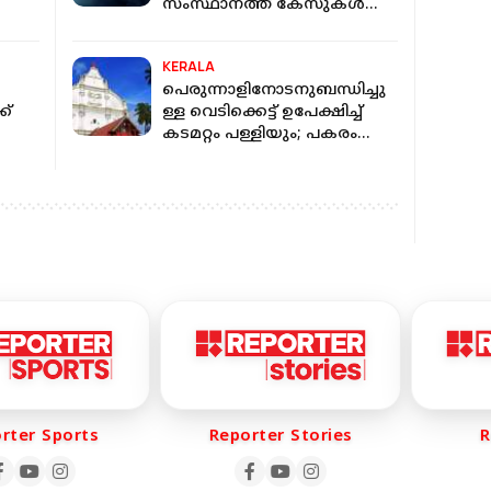
സംസ്ഥാനത്ത് കേസുകള്‍
വര്‍ധിക്കുന്നു
എഫ്ഒ
KERALA
പെരുന്നാളിനോടനുബന്ധിച്ചു
ക്
ള്ള വെടിക്കെട്ട് ഉപേക്ഷിച്ച്
കടമറ്റം പള്ളിയും; പകരം
്‍
സ്‌നേഹ ഭവനം ഒരുക്കും
er Sports
Reporter Stories
Rep