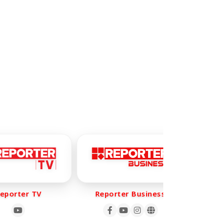
orter TV
Reporter Business
Rep