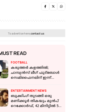
To advertise here,
contact us
MUST READ
FOOTBALL
കരുത്തര്‍ കളത്തില്‍;
ചാമ്പ്യന്‍സ് ലീഗ് ഫുട്‌ബോള്‍
സെമിഫൈനലിന് ഇന്ന്
തുടക്കം
ENTERTAINMENT NEWS
ബുക്കിംഗ് തുടങ്ങി ഒരു
മണിക്കൂർ തികയും മുൻപ്
റെക്കോർഡ്, 42 മിനിറ്റില്‍ 50
ലക്ഷം; തരംഗമായി