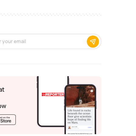
at
ow