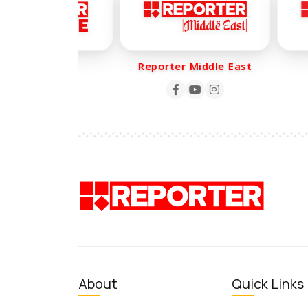
porter Life
Reporter Middle East
Re
About
Quick Links