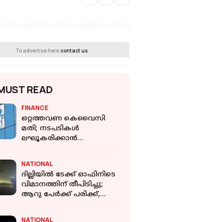
To advertise here,
contact us
MUST READ
FINANCE
ഒറ്റത്തവണ കെവൈസി
മതി; നടപടികള്‍
ലഘൂകരിക്കാന്‍
സെബിയോട് ആവശ്യപ്പെട്ട്
ധനമന്ത്രി
NATIONAL
ദില്ലിയില്‍ ടേക്ക് ഓഫിനിടെ
വിമാനത്തിന് തീപിടിച്ചു;
ആറു പേര്‍ക്ക് പരിക്ക്,
അപകടം ഒഴിവായത്
തലനാരിഴയ്ക്ക്
NATIONAL