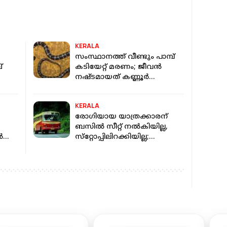
KERALA
സംസ്ഥാനത്ത് വീണ്ടും പാമ്പ്
്
കടിയേറ്റ് മരണം; ജീവൻ
നഷ്ടമായത് കണ്ണൂർ
സ്
സ്വദേശിനിക്ക്
KERALA
രോഗിയായ യാത്രക്കാരന്
ബസിൽ സീറ്റ് നല്‍കിയില്ല,
‍
സ്‌റ്റോപ്പിലിറക്കിയില്ല;
കെഎസ്ആര്‍ടിസിക്ക് 30,000
രൂപ പിഴ