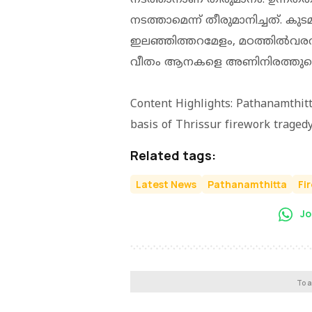
നടത്താമെന്ന് തീരുമാനിച്ചത്. കുടമ
ഇലഞ്ഞിത്തറമേളം, മഠത്തില്‍വരവ് 
വീതം ആനകളെ അണിനിരത്തുമെന്ന
Content Highlights: Pathanamthit
basis of Thrissur firework traged
Related tags:
Latest News
Pathanamthitta
Fi
Jo
To a