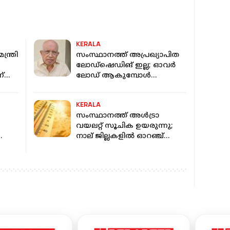
KERALA
്ത്രി
സംസ്ഥാനത്ത് അപ്രഖ്യാപിത
ലോഡ്ഷെഡിങ് ഇല്ല; ഓവർ
ന്
ലോഡ് ആകുമ്പോൾ
ഡ്രിപ്പാവുന്നത്: മന്ത്രി കെ
കൃഷ്ണൻ കുട്ടി
KERALA
സംസ്ഥാനത്ത് അൾട്രാ
വയലറ്റ് സൂചിക ഉയരുന്നു;
നാല് ജില്ലകളിൽ ഓറഞ്ച്
ബി
അലർട്ട്, ഏഴിടത്ത് യെല്ലോ
അലേർട്ട്