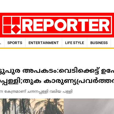
L
SPORTS
ENTERTAINMENT
LIFE STYLE
BUSINESS
ടുപുര അപകടം:വെടിക്കെട്ട് ഉപേക
ദനപ്പള്ളി;തുക കാരുണ്യപ്രവർത
കേന്ദ്രമാണ് ചന്ദനപ്പള്ളി വലിയ പള്ളി