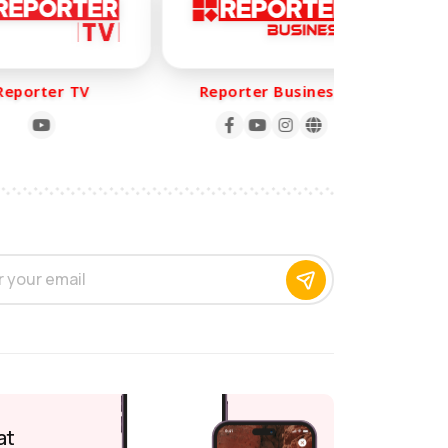
porter TV
Reporter Business
Re
at