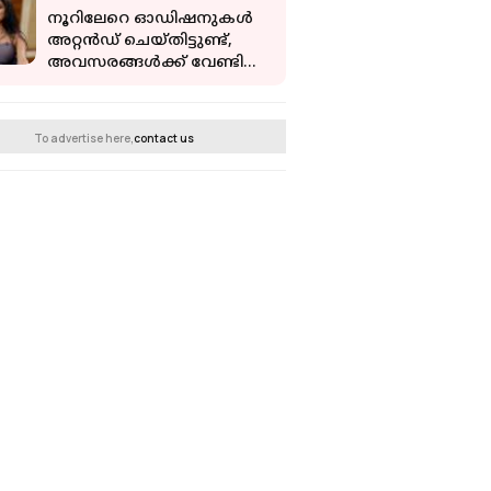
നൂറിലേറെ ഓഡിഷനുകൾ
അറ്റൻഡ് ചെയ്തിട്ടുണ്ട്,
അവസരങ്ങൾക്ക് വേണ്ടി
വിട്ടുവീഴ്ച ചെയ്യാൻ
തയ്യാറല്ല; ശ്രുതി രജനികാന്ത്
To advertise here,
contact us