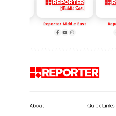
er Life
Reporter Middle East
Repor
About
Quick Links