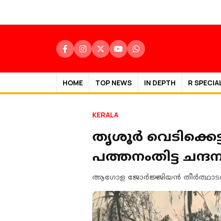
HOME
TOP NEWS
IN DEPTH
R SPECIA
KERALA
തൃശൂർ വെടിക്കെട്
പത്തനംതിട്ട ചന്
ആഗോള ജോര്‍ജ്ജിയന്‍ തീര്‍ത്ഥാടന 