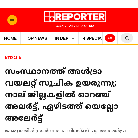
Aug 7, 2026
07:51 AM
HOME
TOP NEWS
IN DEPTH
R SPECIAL
SPORTS
KERALA
സംസ്ഥാനത്ത് അൾട്രാ
വയലറ്റ് സൂചിക ഉയരുന്നു;
നാല് ജില്ലകളിൽ ഓറഞ്ച്
അലർട്ട്, ഏഴിടത്ത് യെല്ലോ
അലേർട്ട്
കേരളത്തിൽ ഉയർന്ന താപനിലയ്ക്ക് പുറമേ അൾട്രാ