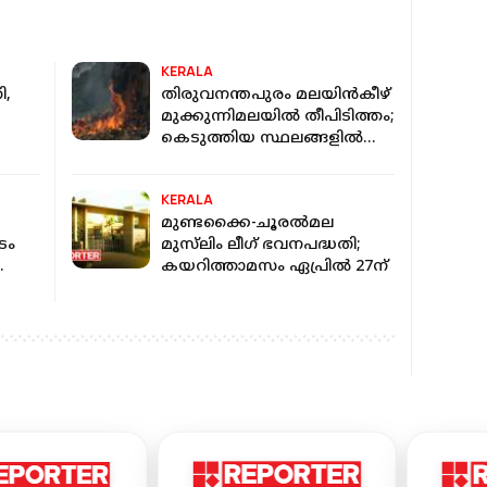
KERALA
ി,
തിരുവനന്തപുരം മലയിന്‍കീഴ്
മുക്കുന്നിമലയില്‍ തീപിടിത്തം;
കെടുത്തിയ സ്ഥലങ്ങളില്‍
വീണ്ടും തീ പിടിക്കുന്നു
KERALA
മുണ്ടക്കൈ-ചൂരല്‍മല
ടം
മുസ്‌ലിം ലീഗ് ഭവനപദ്ധതി;
കയറിത്താമസം ഏപ്രില്‍ 27ന്
റും'