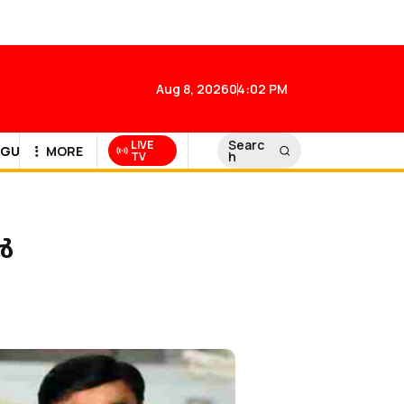
Aug 8, 2026
04:02 PM
Searc
LIVE
GULF NEWS
MORE
h
TV
‍