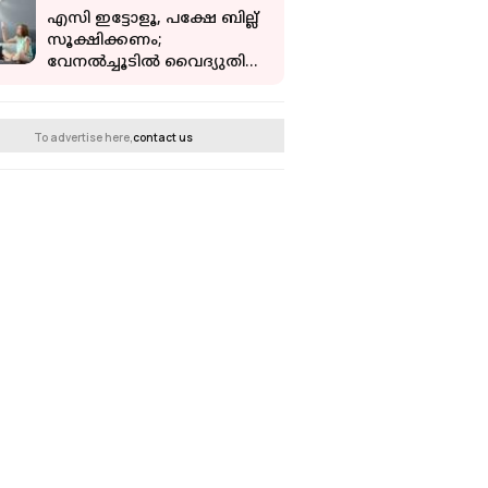
എസി ഇട്ടോളൂ, പക്ഷേ ബില്ല്
സൂക്ഷിക്കണം;
വേനല്‍ച്ചൂടില്‍ വൈദ്യുതി
ലാഭിക്കാന്‍ ചില വഴികള്‍
To advertise here,
contact us