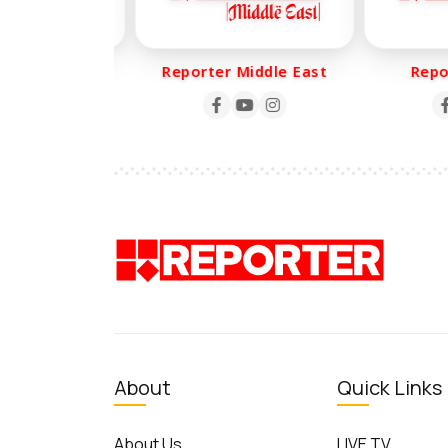
er Life
Reporter Middle East
Report
About
Quick Links
About Us
LIVE TV