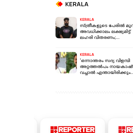
KERALA
KERALA
സ്ത്രീകളുടെ പേരിൽ മുറ
അവധിക്കാലം ലക്ഷ്യമിട്ട്
ലഹരി വിതരണം;
കോഴിക്കോട് 108 ഗ്രാം
MDMAയുമായി 3 പേർ
KERALA
പിടിയിൽ
'ഒന്നാന്തരം സദ്യ വിളമ്പി
അറ്റത്തൽപം നായകാഷ്
വച്ചാൽ എന്തായിരിക്കും
അവസ്ഥ; ഒറ്റയാളിനെ
കൊണ്ട് നാടുമുഴുവൻ നാ