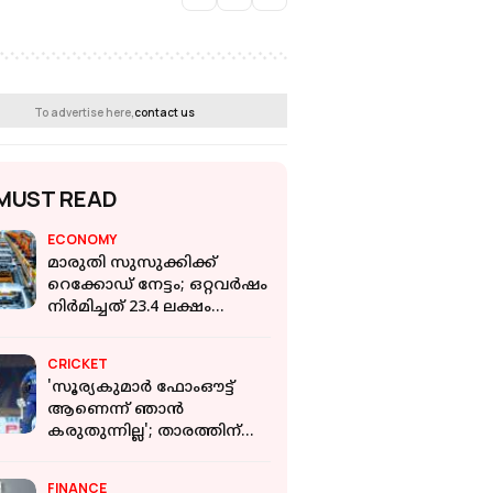
To advertise here,
contact us
MUST READ
ECONOMY
മാരുതി സുസുക്കിക്ക്
റെക്കോഡ് നേട്ടം; ഒറ്റവര്‍ഷം
നിര്‍മിച്ചത് 23.4 ലക്ഷം
വാഹനങ്ങള്‍! ലക്ഷ്യം 40
ലക്ഷം യൂണിറ്റ്
CRICKET
'സൂര്യകുമാർ ഫോംഔട്ട്
ആണെന്ന് ഞാൻ
കരുതുന്നില്ല'; താരത്തിന്
പിന്തുണയുമായി തിലക്
വർമ
FINANCE