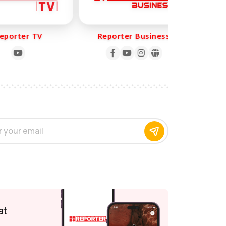
orter TV
Reporter Business
Rep
at