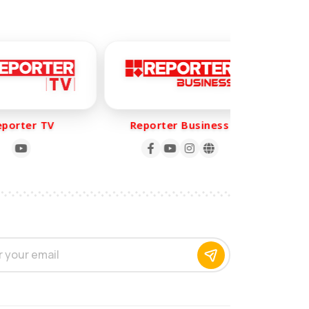
orter TV
Reporter Business
Rep