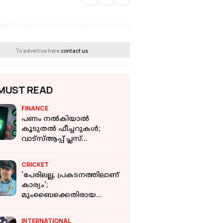
To advertise here,
contact us
MUST READ
FINANCE
പണം നല്‍കിയാല്‍
കൂടുതല്‍ ഫീച്ചറുകള്‍;
വാട്സ്ആപ്പ് പ്ലസ്
സബ്സ്‌ക്രിപ്ഷന്‍ വരുന്നു
CRICKET
'പേരിലല്ല, പ്രകടനത്തിലാണ്
കാര്യം';
മുംബൈക്കെതിരായ
ദയനീയ തോൽ‌വിയിൽ
പൊട്ടിത്തെറിച്ച് ഹെയ്ഡൻ
INTERNATIONAL