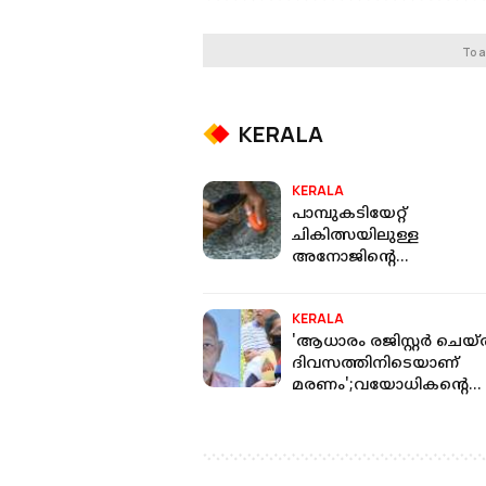
To a
KERALA
KERALA
പാമ്പുകടിയേറ്റ്
ചികിത്സയിലുള്ള
അനോജിന്റെ
ആരോഗ്യനിലയില്‍
പുരോഗതി; പേശികള്‍ ചലി
KERALA
തുടങ്ങി
'ആധാരം രജിസ്റ്റര്‍ ചെയ്ത
ദിവസത്തിനിടെയാണ്
മരണം';വയോധികന്റെ
മരണത്തില്‍ ദുരൂഹത
ആരോപിച്ച് മരുമകൾ ല