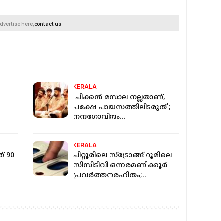
dvertise here,
contact us
KERALA
'ചിക്കന്‍ മസാല നല്ലതാണ്,
പക്ഷേ പായസത്തിലിടരുത്';
നന്ദഗോവിന്ദം
ഭജൻസിനെതിരെ കെ പി
ച്ചു
ശശികല
KERALA
് 90
ചിറ്റൂരിലെ സ്ട്രോങ്ങ് റൂമിലെ
സിസിടിവി ഒന്നരമണിക്കൂർ
പ്രവർത്തനരഹിതം;
യുഡിഎഫ് സ്ഥാനാർത്ഥി
ീന
പരാതി നൽകി