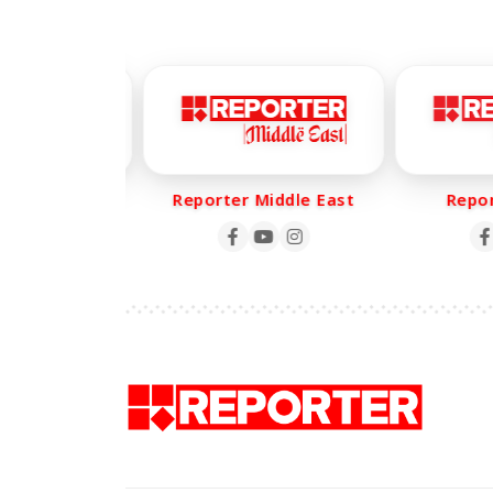
r Life
Reporter Middle East
Report