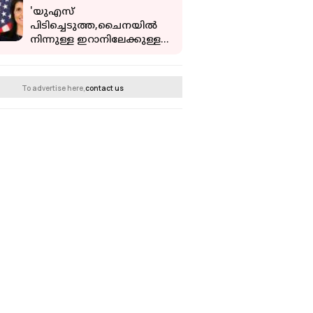
'യുഎസ്
പിടിച്ചെടുത്ത,ചൈനയില്‍
നിന്നുള്ള ഇറാനിലേക്കുള്ള
കപ്പലില്‍
രാസവസ്തു';ചൈന
സഹായിക്കുന്നുവെന്ന്
To advertise here,
contact us
നിക്കി ഹേലി