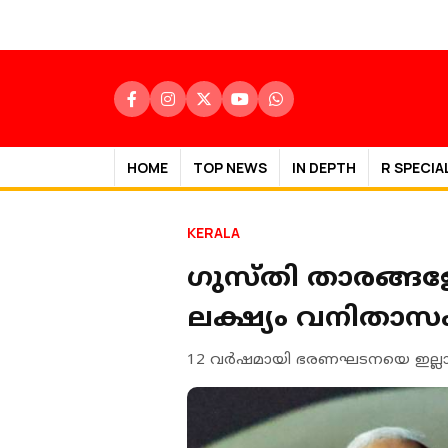
HOME
TOP NEWS
IN DEPTH
R SPECIA
KERALA
ഗുസ്തി താരങ്ങളോ
ലക്ഷ്യം വനിതാസ
12 വര്‍ഷമായി ഭരണഘടനയെ ഇല്ലാതാക്ക