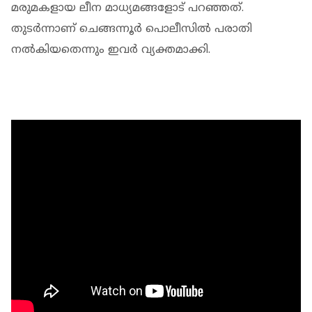
മരുമകളായ ലീന മാധ്യമങ്ങളോട് പറഞ്ഞത്.
തുടർന്നാണ് ചെങ്ങന്നൂർ പൊലീസിൽ പരാതി
നൽകിയതെന്നും ഇവർ വ്യക്തമാക്കി.