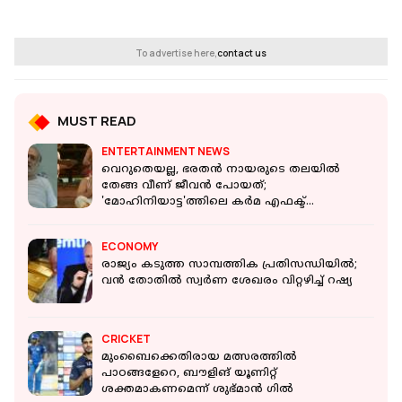
To advertise here,
contact us
MUST READ
ENTERTAINMENT NEWS
വെറുതെയല്ല, ഭരതൻ നായരുടെ തലയിൽ
തേങ്ങ വീണ് ജീവൻ പോയത്;
'മോഹിനിയാട്ട'ത്തിലെ കർമ എഫക്ട്
മനസിലായിരുന്നോ?
ECONOMY
രാജ്യം കടുത്ത സാമ്പത്തിക പ്രതിസന്ധിയില്‍;
വന്‍ തോതില്‍ സ്വർണ ശേഖരം വിറ്റഴിച്ച് റഷ്യ
CRICKET
മുംബൈക്കെതിരായ മത്സരത്തില്‍
പാഠങ്ങളേറെ, ബൗളിങ് യൂണിറ്റ്
ശക്തമാകണമെന്ന് ശുഭ്മാന്‍ ഗില്‍