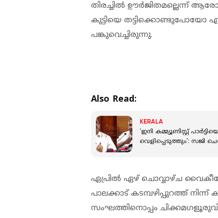
തിരച്ചില്‍ ഊര്‍ജിതമല്ലെന്ന് ആരോ
കുട്ടിയെ തട്ടിക്കൊണ്ടുപോയോ 
പങ്കുവെച്ചിരുന്നു.
Also Read:
KERALA
'ഇനി കമ്മ്യൂണിസ്റ്റ് പാർ
വെളിപ്പെടുത്തും': സജി ച
ഏപ്രില്‍ ഏഴ് ചൊവ്വാഴ്ച വൈകീട
പാലക്കാട് കടമ്പഴിപ്പുറത്ത് നിന
സംഘത്തിനൊപ്പം ചിക്കമഗളൂരുവില