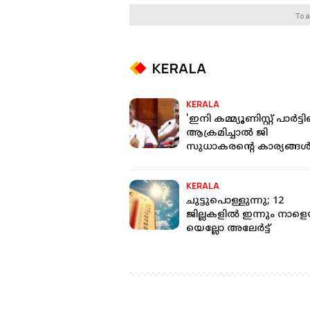
To a
KERALA
KERALA
'ഇനി കമ്മ്യൂണിസ്റ്റ് പാർട്
ആക്രമിച്ചാൽ ജി
സുധാകരന്റെ കാര്യങ്ങ
ഓരോന്നായി
വെളിപ്പെടുത്തും': സജി
KERALA
ചെറിയാൻ
ചുട്ടുപൊള്ളുന്നു; 12
ജില്ലകളില്‍ ഇന്നും നാള
യെല്ലോ അലേര്‍ട്ട്