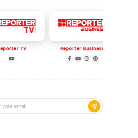
orter TV
Reporter Business
Rep