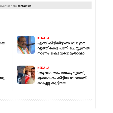
dvertise here,
contact us
KERALA
ടിയെ
എന്ത് കിട്ടിയിട്ടാണ് സഭ ഈ
വൃത്തികെട്ട പണി ചെയ്യുന്നത്,
ൾ
നാണം കെട്ടവര്‍:മെത്രാന്മാരെ
അധിക്ഷേപിച്ച് പി സി ജോര്‍ജ്
KERALA
'ആരോ അപായപ്പെടുത്തി,
െയും
മൃതദേഹം കിട്ടിയ സ്ഥലത്ത്
വെച്ചല്ല കുട്ടിയെ
കാണാതായത്'; ശ്രീനന്ദയുടെ
മരണത്തിൽ കുടുംബം