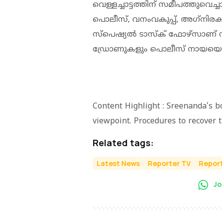
വെള്ളച്ചാട്ടത്തിന് സമീപത്തുവെച്
പൊലീസ്, വനംവകുപ്പ്, അഗ്‌നിരക്
സ്‌പെഷ്യല്‍ ടാസ്‌ക് ഫോഴ്സാണ് ന
ഡ്രോണുകളും പൊലീസ് നായയെ
Content Highlight : Sreenanda’s b
viewpoint. Procedures to recover 
Related tags:
Latest News
Reporter TV
Report
Jo