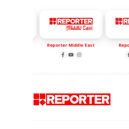
er Life
Reporter Middle East
Report