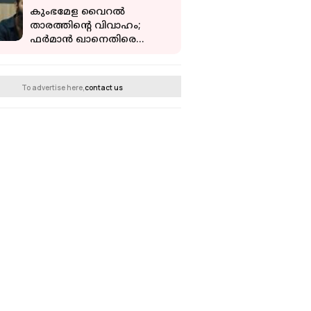
കുംഭമേള വൈറല്‍
താരത്തിന്റെ വിവാഹം;
ഫര്‍മാന്‍ ഖാനെതിരെ
പോക്‌സോ കേസ്
To advertise here,
contact us