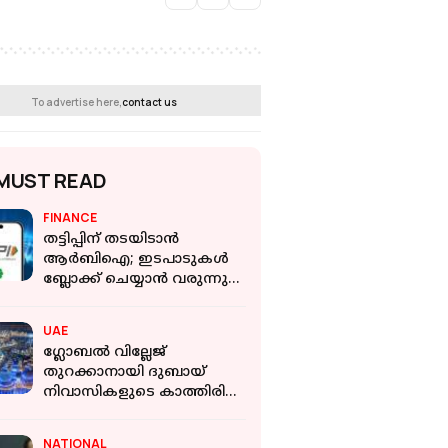
To advertise here,
contact us
MUST READ
FINANCE
തട്ടിപ്പിന് തടയിടാൻ
ആർബിഐ; ഇടപാടുകള്‍
ബ്ലോക്ക് ചെയ്യാന്‍ വരുന്നു
കില്‍ സ്വിച്ച്
UAE
ഗ്ലോബൽ വില്ലേജ്
തുറക്കാനായി ദുബായ്
നിവാസികളുടെ കാത്തിരിപ്പ്;
തീരുമാനം ആയില്ലെന്ന്
അധികൃതർ
NATIONAL