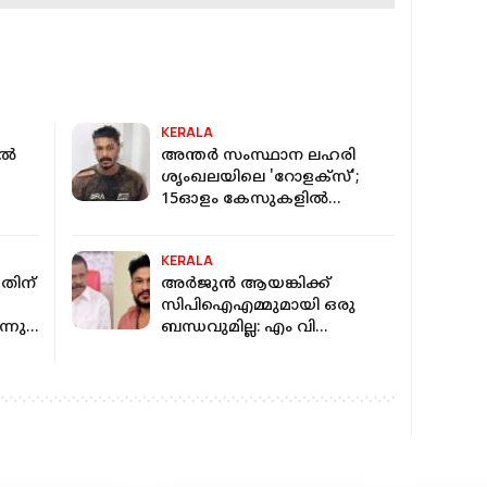
KERALA
്‍
അന്തര്‍ സംസ്ഥാന ലഹരി
ശൃംഖലയിലെ 'റോളക്‌സ്';
15ഓളം കേസുകളില്‍
ചു
പ്രതിയായ സാഗേഷ് കുമ്പാളി
പിടിയില്‍
KERALA
നതിന്
അര്‍ജുന്‍ ആയങ്കിക്ക്
സിപിഐഎമ്മുമായി ഒരു
്നു;
ബന്ധവുമില്ല: എം വി
ിന്ന്
ഗോവിന്ദന്‍