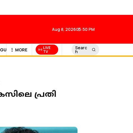
Aug 8, 2026
05:50 PM
Searc
LIVE
GULF NEWS
MORE
h
TV
:
േസിലെ പ്രതി