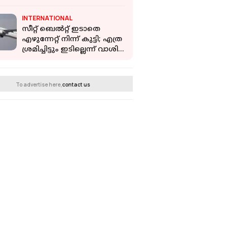
കൊല്ലം കോട്ട കമ്പനി ഫസ്റ്റ്
ലുക്ക് പുറത്ത്
INTERNATIONAL
സീറ്റ് ബെൽറ്റ് ഇടാതെ
എഴുന്നേറ്റ് നിന്ന് കുട്ടി; എത്ര
ശ്രമിച്ചിട്ടും ഇടില്ലെന്ന് വാശി,
ഒടുവിൽ വിമാനം റദ്ദാക്കി
To advertise here,
contact us