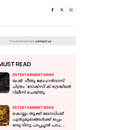
To advertise here,
contact us
MUST READ
ENTERTAINMENT NEWS
യഷ്- ​ഗീതു മോഹൻദാസ്
ചിത്രം 'ടോക്സി'ക് ട്രെയിലർ
റിലീസ് ചെയ്തു
ENTERTAINMENT NEWS
കൊല്ലം തൂക്ക് ലോഡിംങ്
പുതുമുഖങ്ങൾക്ക് ഒപ്പം
ഒരു ടിനു പാപ്പച്ചൻ പടം;