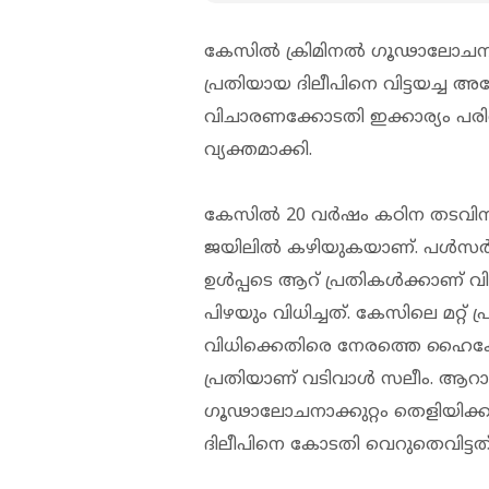
കേസിൽ ക്രിമിനൽ ഗൂഢാലോചന തെള
പ്രതിയായ ദിലീപിനെ വിട്ടയച്ച
വിചാരണക്കോടതി ഇക്കാര്യം പരിഗണി
വ്യക്തമാക്കി.
കേസിൽ 20 വർഷം കഠിന തടവിന് വി
ജയിലിൽ കഴിയുകയാണ്. പൾസർ സു
ഉൾപ്പടെ ആറ് പ്രതികൾക്കാണ് 
പിഴയും വിധിച്ചത്. കേസിലെ മറ്റ്
വിധിക്കെതിരെ നേരത്തെ ഹൈക്ക
പ്രതിയാണ് വടിവാൾ സലീം. ആറാം
ഗൂഢാലോചനാക്കുറ്റം തെളിയിക്
ദിലീപിനെ കോടതി വെറുതെവിട്ടത്