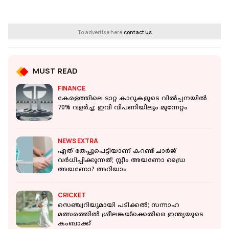
To advertise here,
contact us
MUST READ
FINANCE
കേരളത്തിലെ ടാറ്റ കാറുകളുടെ വില്‍പ്പനയില്‍
70% വളര്‍ച്ച; ഇവി വിപണിയിലും മുന്നേറ്റം
NEWS EXTRA
ഏത് തേപ്പുപെട്ടിയാണ് കറണ്ട് ചാര്‍ജ്
വര്‍ധിപ്പിക്കുന്നത്; സ്റ്റീം അയണോ ഡ്രൈ
അയണോ? അറിയാം
CRICKET
സെഞ്ച്വറിയുമായി പടിക്കൽ; സന്നാഹ
മത്സരത്തിൽ ശ്രീലങ്കയ്ക്കെതിരെ ഇന്ത്യയുടെ
കംബാക്ക്