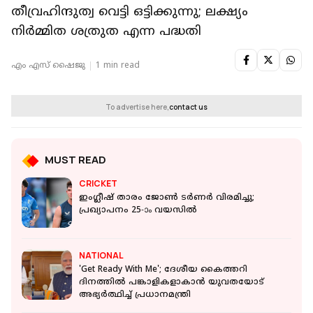
തീവ്രഹിന്ദുത്വ വെട്ടി ഒട്ടിക്കുന്നു; ലക്ഷ്യം
നിർമ്മിത ശത്രുത എന്ന പദ്ധതി
എം എസ് ഷൈജു
1 min read
To advertise here,
contact us
MUST READ
CRICKET
ഇംഗ്ലീഷ് താരം ജോൺ ടർണർ വിരമിച്ചു;
പ്രഖ്യാപനം 25-ാം വയസിൽ
NATIONAL
'Get Ready With Me'; ദേശീയ കൈത്തറി
ദിനത്തിൽ പങ്കാളികളാകാൻ യുവതയോട്
അഭ്യർത്ഥിച്ച് പ്രധാനമന്ത്രി