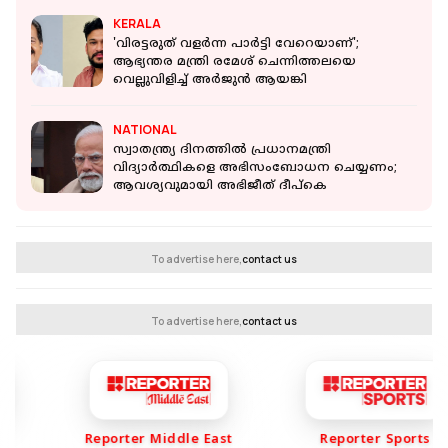
KERALA
'വിരട്ടരുത് വളർന്ന പാർട്ടി വേറെയാണ്';
ആഭ്യന്തര മന്ത്രി രമേശ് ചെന്നിത്തലയെ
വെല്ലുവിളിച്ച് അർജുൻ ആയങ്കി
NATIONAL
സ്വാതന്ത്ര്യ ദിനത്തില്‍ പ്രധാനമന്ത്രി
വിദ്യാര്‍ത്ഥികളെ അഭിസംബോധന ചെയ്യണം;
ആവശ്യവുമായി അഭിജീത് ദീപ്‌കെ
To advertise here,
contact us
To advertise here,
contact us
Reporter Middle East
Reporter Sports