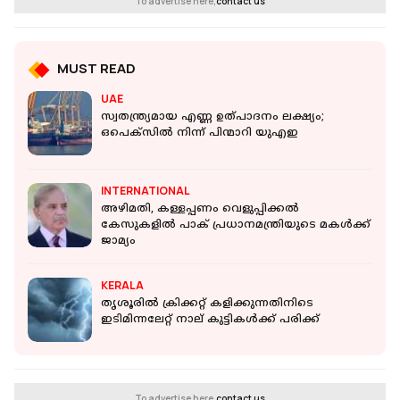
To advertise here,
contact us
MUST READ
UAE
സ്വതന്ത്ര്യമായ എണ്ണ ഉത്പാദനം ലക്ഷ്യം;
ഒപെക്‌സിൽ നിന്ന് പിന്മാറി യുഎഇ
INTERNATIONAL
അഴിമതി, കള്ളപ്പണം വെളുപ്പിക്കൽ
കേസുകളിൽ പാക് പ്രധാനമന്ത്രിയുടെ മകൾക്ക്
ജാമ്യം
KERALA
തൃശൂരില്‍ ക്രിക്കറ്റ് കളിക്കുന്നതിനിടെ
ഇടിമിന്നലേറ്റ് നാല് കുട്ടികള്‍ക്ക് പരിക്ക്
To advertise here,
contact us