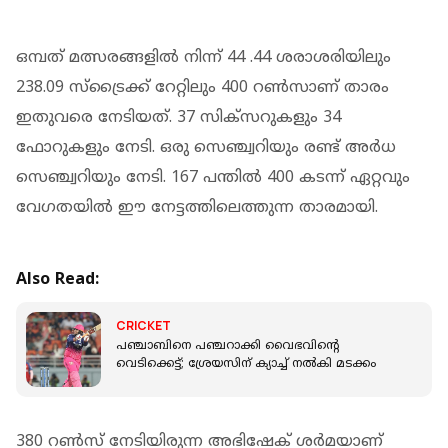
ഒമ്പത് മത്സരങ്ങളിൽ നിന്ന് 44 .44 ശരാശരിയിലും
238.09 സ്ട്രൈക്ക് റേറ്റിലും 400 റൺസാണ് താരം
ഇതുവരെ നേടിയത്. 37 സിക്സറുകളും 34
ഫോറുകളും നേടി. ഒരു സെഞ്ച്വറിയും രണ്ട് അർധ
സെഞ്ച്വറിയും നേടി. 167 പന്തിൽ 400 കടന്ന് ഏറ്റവും
വേഗതയിൽ ഈ നേട്ടത്തിലെത്തുന്ന താരമായി.
Also Read:
CRICKET
പഞ്ചാബിനെ പഞ്ചറാക്കി വൈഭവിന്റെ
വെടിക്കെട്ട്; ശ്രേയസിന് ക്യാച്ച് നൽകി മടക്കം
380 റൺസ് നേടിയിരുന്ന അഭിഷേക് ശർമയാണ്