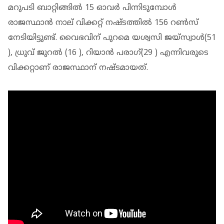
മറുപടി ബാറ്റിങ്ങിൽ 15 ഓവർ പിന്നിടുമ്പോൾ
രാജസ്ഥാൻ നാല് വിക്കറ്റ് നഷ്ടത്തിൽ 156 റൺസ്
നേടിയിട്ടുണ്ട്. വൈഭവിന് പുറമെ യശ്വസി ജയ്‌സ്വാൾ(51
), ധ്രുവ് ജുറൽ (16 ), റിയാൻ പരാഗ്(29 ) എന്നിവരുടെ
വിക്കറ്റാണ് രാജസ്ഥാന് നഷ്ടമായത്.