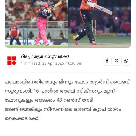
റിപ്പോർട്ടർ നെറ്റ്‌വര്‍ക്ക്‌
1 min read|28 Apr 2026, 10:36 pm
പഞ്ചാബിനെതിരെയും മിന്നും ഫോം തുടർന്ന് വൈഭവ്
സൂര്യവംശി. 16 പന്തിൽ അഞ്ച് സിക്‌സറും മൂന്ന്
ഫോറുകളും അടക്കം 43 റൺസ് നേടി
മടങ്ങിയെങ്കിലും സീസണിലെ ഓറഞ്ച് ക്യാപ് താരം
കൈക്കലാക്കി.