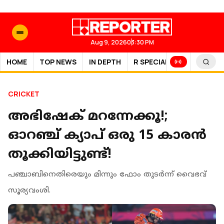
Aug 9, 2026
03:30 PM
HOME
TOP NEWS
IN DEPTH
R SPECIAL
SPORTS
CRICKET
അഭിഷേക് മറന്നേക്കൂ!;
ഓറഞ്ച് ക്യാപ് ഒരു 15 കാരൻ
തൂക്കിയിട്ടുണ്ട്‌!
പഞ്ചാബിനെതിരെയും മിന്നും ഫോം തുടർന്ന് വൈഭവ്
സൂര്യവംശി.